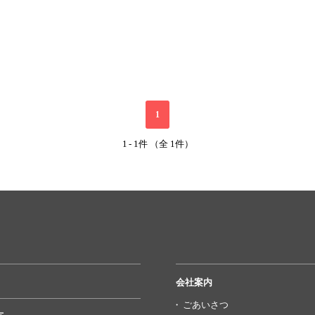
1
1
-
1件 （全 1件）
会社案内
ごあいさつ