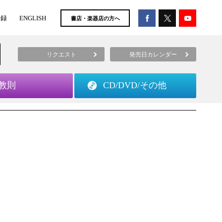
登録
ENGLISH
書店・楽器店の方へ
リクエスト
発売日カレンダー
教則
CD/DVD/
その他