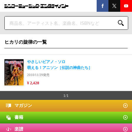
ヒカリの旋律の一覧
やさしいピアノ・ソロ
萌える！アニソン［伝説の神曲たち］
2010/11/29発売
¥ 2,420
1/1
マガジン
書籍
楽譜