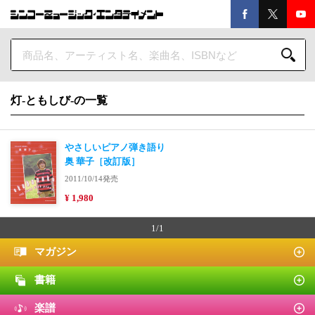
灯-ともしび-の一覧
やさしいピアノ弾き語り
奥 華子［改訂版］
2011/10/14発売
¥ 1,980
1/1
マガジン
書籍
楽譜