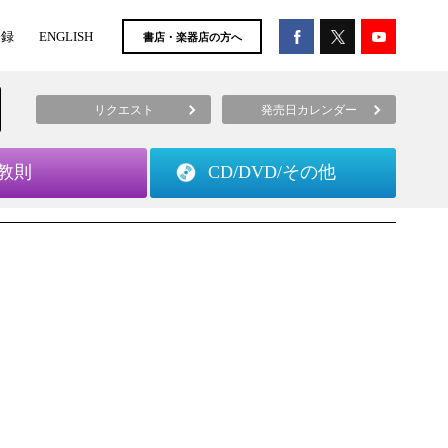
登録
ENGLISH
書店・楽器店の方へ
リクエスト
発売日カレンダー
教則
CD/DVD/
その他