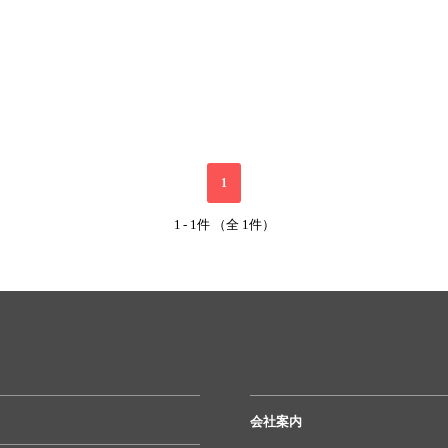
1
1
-
1件 （全 1件）
会社案内