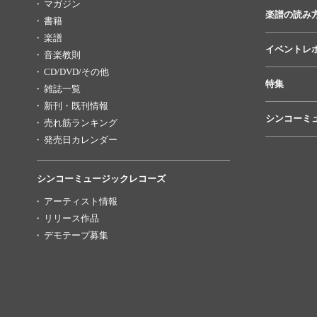
マガジン
楽譜の読み
書籍
楽譜
イベントレ
音楽教則
CD/DVD/その他
特集
雑誌一覧
新刊・既刊情報
シンコーミ
売れ筋ランキング
発売日カレンダー
シンコーミュージックレコーズ
アーティスト情報
リリース作品
デモテープ募集