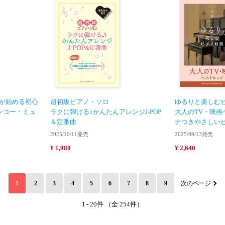
ナが始める初心
超初級ピアノ・ソロ
ゆるりと楽しむ
〈シンコー・ミュ
ラクに弾ける♪かんたんアレンジJ-POP
大人のTV・映画
＆定番曲
ナつきやさしい
2025/10/11発売
2025/09/13発売
¥ 1,980
¥ 2,640
1
2
3
4
5
6
7
8
9
次のページ
1
-
20件 （全 254件）