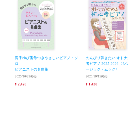
両手ゆび番号つきやさしいピアノ・ソ
のんびり弾きたい オト
ロ
者ピアノ 2025-2026
ピアニストの名曲集
ージック・ムック〉
2025/10/29発売
2025/10/15発売
¥ 2,420
¥ 1,430