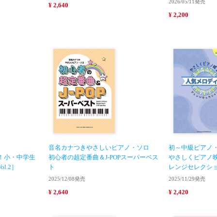
2026/05/11発売
¥ 2,640
¥ 2,200
音名カナつきやさしいピアノ・ソロ
初～中級ピアノ
！小・中学生
初心者の超定番曲＆J-POPスーパーベス
やさしくピアノ映
l.2］
ト
レンジセレクシ
2025/12/08発売
2025/11/29発売
¥ 2,640
¥ 2,420