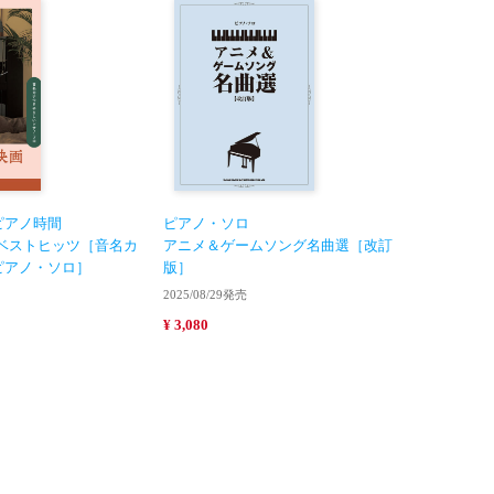
ピアノ時間
ピアノ・ソロ
ベストヒッツ［音名カ
アニメ＆ゲームソング名曲選［改訂
ピアノ・ソロ］
版］
2025/08/29発売
¥ 3,080