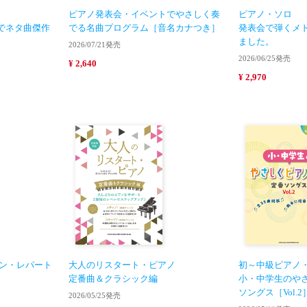
ピアノ発表会・イベントでやさしく奏
ピアノ・ソロ
でネタ曲傑作
でる名曲プログラム［音名カナつき］
発表会で弾くメ
ました。
2026/07/21発売
2026/06/25発売
¥ 2,640
¥ 2,970
スン・レパート
大人のリスタート・ピアノ
初～中級ピアノ
定番曲＆クラシック編
小・中学生のや
ソングス［Vol.2
2026/05/25発売