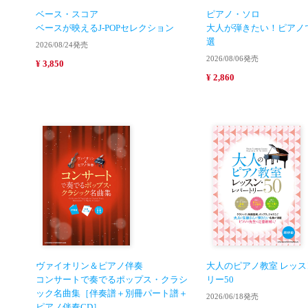
ベース・スコア
ピアノ・ソロ
ベースが映えるJ-POPセレクション
大人が弾きたい！ピアノ
選
2026/08/24発売
2026/08/06発売
¥ 3,850
¥ 2,860
ヴァイオリン＆ピアノ伴奏
大人のピアノ教室 レッ
コンサートで奏でるポップス・クラシ
リー50
ック名曲集［伴奏譜＋別冊パート譜＋
2026/06/18発売
ピアノ伴奏CD］