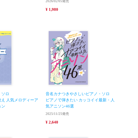
2026/02/05発売
¥ 1,980
・ソロ
音名カナつきやさしいピアノ・ソロ
え 人気メロディーア
ピアノで弾きたい カッコイイ最新・人
ョン
気アニソン46選
2025/11/25発売
¥ 2,640