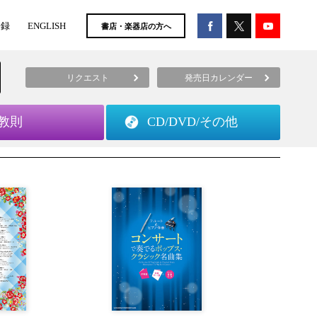
登録
ENGLISH
書店・楽器店の方へ
リクエスト
発売日カレンダー
教則
CD/DVD/
その他