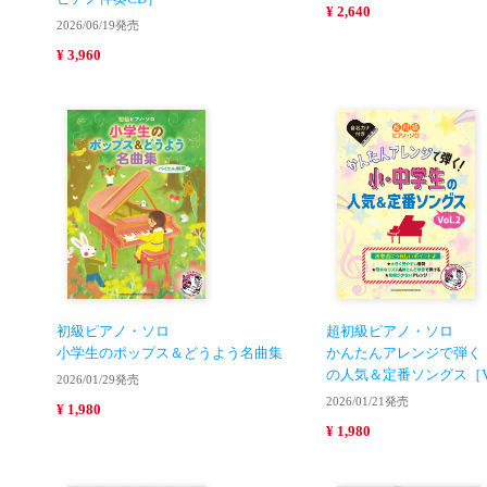
¥ 2,640
2026/06/19発売
¥ 3,960
初級ピアノ・ソロ
超初級ピアノ・ソロ
小学生のポップス＆どうよう名曲集
かんたんアレンジで弾く
の人気＆定番ソングス［Vo
2026/01/29発売
2026/01/21発売
¥ 1,980
¥ 1,980