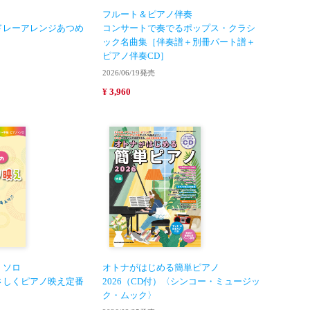
フルート＆ピアノ伴奏
ドレーアレンジあつめ
コンサートで奏でるポップス・クラシ
ック名曲集［伴奏譜＋別冊パート譜＋
ピアノ伴奏CD］
2026/06/19発売
¥ 3,960
・ソロ
オトナがはじめる簡単ピアノ
さしくピアノ映え定番
2026（CD付）〈シンコー・ミュージッ
］
ク・ムック〉