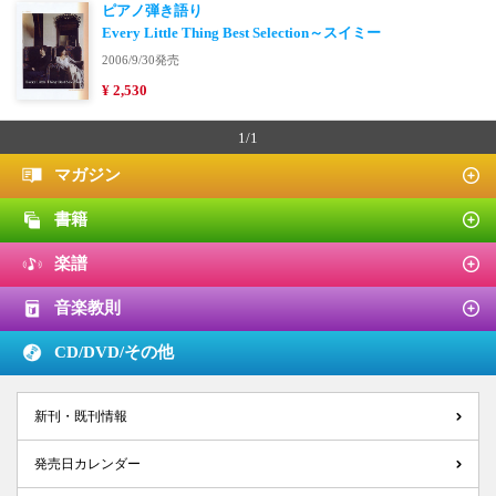
ピアノ弾き語り
Every Little Thing Best Selection～スイミー
2006/9/30発売
¥ 2,530
1/1
マガジン
書籍
楽譜
音楽教則
CD/DVD/
その他
新刊・既刊情報
発売日カレンダー