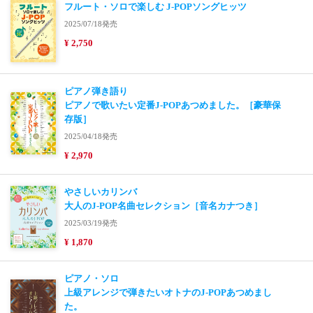
フルート・ソロで楽しむ J-POPソングヒッツ
2025/07/18発売
¥ 2,750
ピアノ弾き語り
ピアノで歌いたい定番J-POPあつめました。［豪華保
存版］
2025/04/18発売
¥ 2,970
やさしいカリンバ
大人のJ-POP名曲セレクション［音名カナつき］
2025/03/19発売
¥ 1,870
ピアノ・ソロ
上級アレンジで弾きたいオトナのJ-POPあつめまし
た。