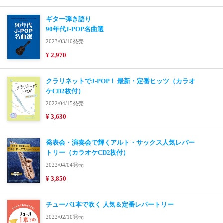
ギター弾き語り
90年代J-POP名曲選
2023/03/10発売
¥ 2,970
クラリネットでJ-POP！ 最新・定番ヒッツ（カラオ
ケCD2枚付）
2022/04/15発売
¥ 3,630
発表会・演奏会で輝くアルト・サックス人気レパー
トリー（カラオケCD2枚付）
2022/04/04発売
¥ 3,850
チューバ1本で吹く 人気＆定番レパートリー
2022/02/10発売