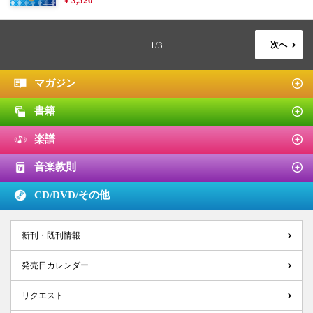
¥ 3,520
1/3
次へ
マガジン
書籍
楽譜
音楽教則
CD/DVD/
その他
新刊・既刊情報
発売日カレンダー
リクエスト