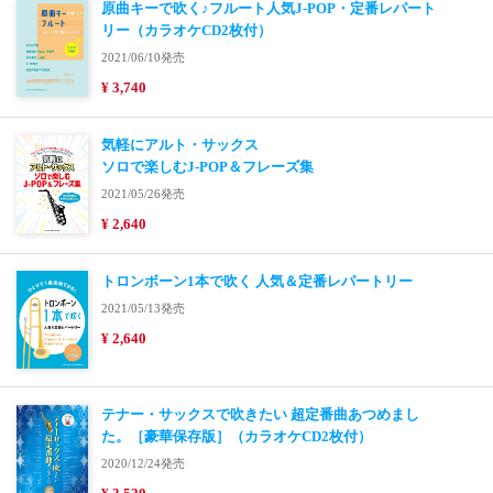
原曲キーで吹く♪フルート人気J-POP・定番レパート
リー（カラオケCD2枚付）
2021/06/10発売
¥ 3,740
気軽にアルト・サックス
ソロで楽しむJ-POP＆フレーズ集
2021/05/26発売
¥ 2,640
トロンボーン1本で吹く 人気＆定番レパートリー
2021/05/13発売
¥ 2,640
テナー・サックスで吹きたい 超定番曲あつめまし
た。［豪華保存版］（カラオケCD2枚付）
2020/12/24発売