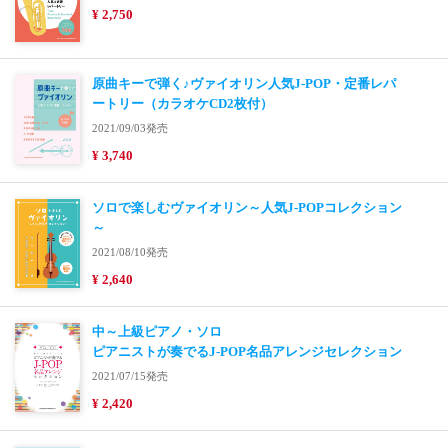
¥ 2,750
原曲キーで弾く♪ヴァイオリン人気J-POP・定番レパ
ートリー（カラオケCD2枚付）
2021/09/03発売
¥ 3,740
ソロで楽しむヴァイオリン～人気J-POPコレクション
～
2021/08/10発売
¥ 2,640
中～上級ピアノ・ソロ
ピアニストが奏でるJ-POP名品アレンジセレクション
2021/07/15発売
¥ 2,420