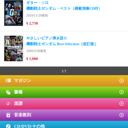
ギター・ソロ
機動戦士ガンダム・ベスト（模範演奏CD付）
2010/11/29発売
¥ 2,750
やさしいピアノ弾き語り
機動戦士ガンダム Best Selection［改訂版］
2009/3/28発売
¥ 1,980
1/1
マガジン
書籍
楽譜
音楽教則
CD/DVD/
その他