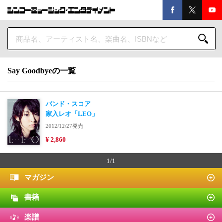
Say Goodbyeの一覧
バンド・スコア
家入レオ「LEO」
2012/12/27発売
¥ 2,860
1/1
マガジン
書籍
楽譜