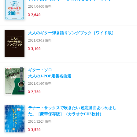
2024/04/30発売
¥ 2,640
大人のギター弾き語りソングブック［ワイド版］
2021/03/19発売
¥ 3,190
ギター・ソロ
大人のJ-POP定番名曲選
2021/01/07発売
¥ 2,750
テナー・サックスで吹きたい 超定番曲あつめまし
た。［豪華保存版］（カラオケCD2枚付）
2020/12/24発売
¥ 3,520