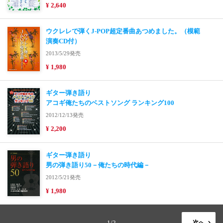
¥ 2,640
ウクレレで弾くJ-POP超定番曲あつめました。（模範
演奏CD付）
2013/5/29発売
¥ 1,980
ギター弾き語り
アコギ俺たちのベストソング ランキング100
2012/12/13発売
¥ 2,200
ギター弾き語り
男の弾き語り50－俺たちの時代編－
2012/5/21発売
¥ 1,980
1/2
次へ