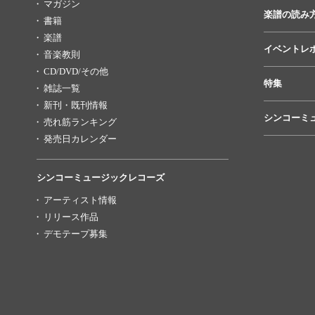
マガジン
楽譜の読み
書籍
楽譜
イベントレ
音楽教則
CD/DVD/その他
特集
雑誌一覧
新刊・既刊情報
シンコーミ
売れ筋ランキング
発売日カレンダー
シンコーミュージックレコーズ
アーティスト情報
リリース作品
デモテープ募集