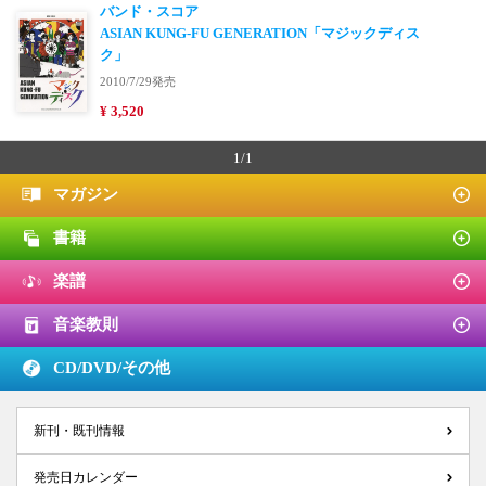
バンド・スコア
ASIAN KUNG-FU GENERATION「マジックディス
ク」
2010/7/29発売
¥ 3,520
1/1
マガジン
書籍
楽譜
音楽教則
CD/DVD/
その他
新刊・既刊情報
発売日カレンダー