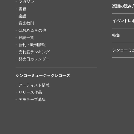
マガジン
楽譜の読み
書籍
楽譜
イベントレ
音楽教則
CD/DVD/その他
特集
雑誌一覧
新刊・既刊情報
シンコーミ
売れ筋ランキング
発売日カレンダー
シンコーミュージックレコーズ
アーティスト情報
リリース作品
デモテープ募集