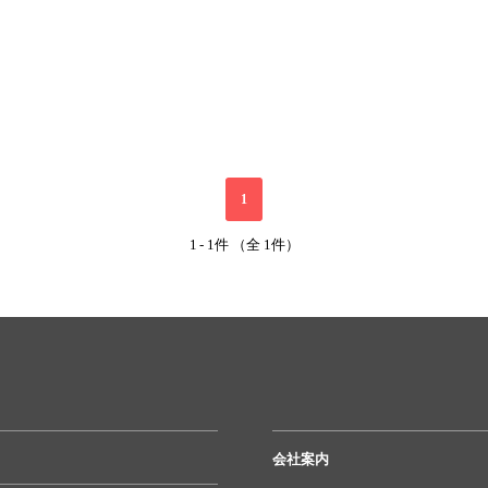
1
1
-
1件 （全 1件）
会社案内