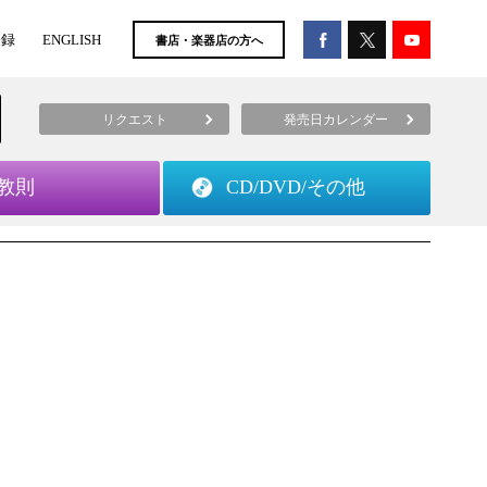
登録
ENGLISH
書店・楽器店の方へ
リクエスト
発売日カレンダー
教則
CD/DVD/
その他