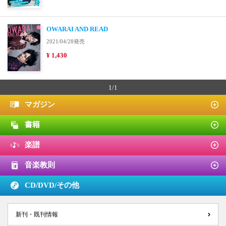
OWARAI AND READ
2021/04/28発売
¥ 1,430
1/1
マガジン
書籍
楽譜
音楽教則
CD/DVD/
その他
新刊・既刊情報