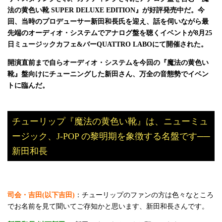
法の黄色い靴 SUPER DELUXE EDITION』が好評発売中だ。今
回、当時のプロデューサー新田和長氏を迎え、話を伺いながら最
先端のオーディオ・システムでアナログ盤を聴くイベントが8月25
日ミュージックカフェ&バーQUATTRO LABOにて開催された。
開演直前まで自らオーディオ・システムを今回の『魔法の黄色い
靴』盤向けにチューニングした新田さん、万全の音態勢でイベン
トに臨んだ。
チューリップ『魔法の黄色い靴』は、ニューミュ
ージック、J-POP の黎明期を象徴する名盤です──
新田和長
司会・吉田(以下吉田)
：チューリップのファンの方は色々なところ
でお名前を見て聞いてご存知かと思います、新田和長さんです。