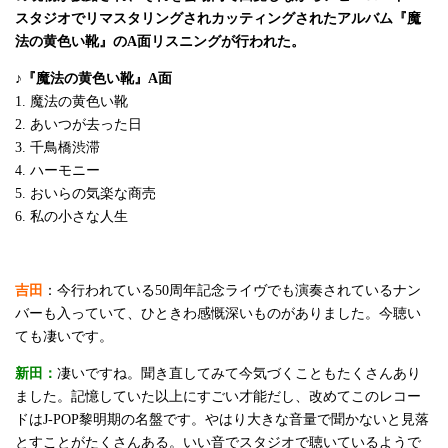
スタジオでリマスタリングされカッティングされたアルバム『魔
法の黄色い靴』のA面リスニングが行われた。
♪『魔法の黄色い靴』A面
1. 魔法の黄色い靴
2. あいつが去った日
3. 千鳥橋渋滞
4. ハーモニー
5. おいらの気楽な商売
6. 私の小さな人生
吉田
：今行われている50周年記念ライヴでも演奏されているナン
バーも入っていて、ひときわ感慨深いものがありました。今聴い
ても凄いです。
新田：
凄いですね。聞き直してみて今気づくこともたくさんあり
ました。記憶していた以上にすごい才能だし、改めてこのレコー
ドはJ-POP黎明期の名盤です。やはり大きな音量で聞かないと見落
とすことがたくさんある。いい音でスタジオで聴いているようで