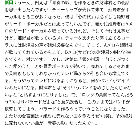
新田：
うーん、例えば「青春の影」を作るときの財津君との会話
を思い出したんですが、チューリップが売れて来て、姫野君がボ
ーカルをとる曲が多くなった。僕は「心の旅」は必ずしも姫野君
がリード・ボーカルだとは思ってないんです。確かに姫野君はAメ
ロのリード・ボーカルを取っているけれど、そしてそれは見事だ
けど、姫野君が歌っているメロディーを支えたり盛り立てるコー
ラスには財津君の声が絶対必要なんです。そして、Aメロを姫野君
が歌ってくれているからこそ、Bメロ(サビ)での財津君の叫びが生
きてくる。対比です。しかし、次第に「銀の指環」「ぼくがつく
った愛のうた」と姫野君ボーカルが続いて、売れてくるとそれま
で見向きもしてくれなかったテレビ局からの引き合いも増えてく
る。そうやってテレビに出るようになると、何かバンドがアイド
ルみたいになる。財津君とは“そういうバンドをめざしたんじゃな
いよな”と話すようになりました。で、“ロックの真髄ってなんだろ
う? やはりバラードだよな”と意気投合し、このままではバンドが
疲弊してしまう。バラードを作ろうっていうことになりました。
ふたりの合言葉は＜絶対に売れない曲を作ろうぜ＞(笑)。その絶対
に売れないいい曲が「青春の影」だったんです。