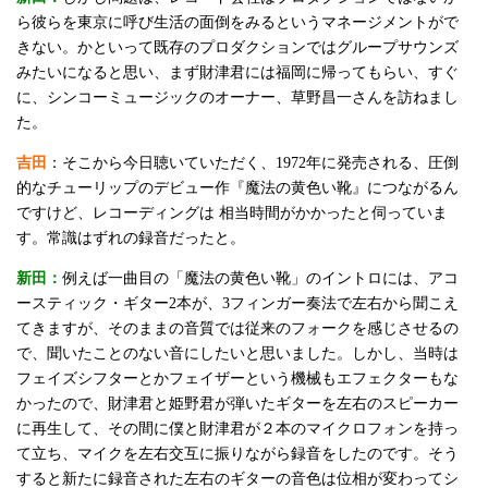
ら彼らを東京に呼び生活の面倒をみるというマネージメントがで
きない。かといって既存のプロダクションではグループサウンズ
みたいになると思い、まず財津君には福岡に帰ってもらい、すぐ
に、シンコーミュージックのオーナー、草野昌一さんを訪ねまし
た。
吉田
：そこから今日聴いていただく、1972年に発売される、圧倒
的なチューリップのデビュー作『魔法の黄色い靴』につながるん
ですけど、レコーディングは 相当時間がかかったと伺っていま
す。常識はずれの録音だったと。
新田：
例えば一曲目の「魔法の黄色い靴」のイントロには、アコ
ースティック・ギター2本が、3フィンガー奏法で左右から聞こえ
てきますが、そのままの音質では従来のフォークを感じさせるの
で、聞いたことのない音にしたいと思いました。しかし、当時は
フェイズシフターとかフェイザーという機械もエフェクターもな
かったので、財津君と姫野君が弾いたギターを左右のスピーカー
に再生して、その間に僕と財津君が２本のマイクロフォンを持っ
て立ち、マイクを左右交互に振りながら録音をしたのです。そう
すると新たに録音された左右のギターの音色は位相が変わってシ