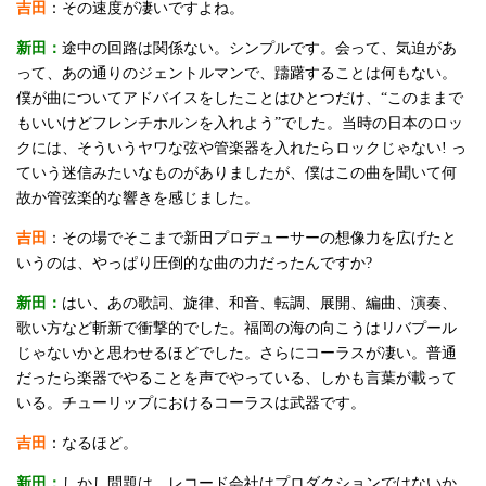
吉田
：その速度が凄いですよね。
新田：
途中の回路は関係ない。シンプルです。会って、気迫があ
って、あの通りのジェントルマンで、躊躇することは何もない。
僕が曲についてアドバイスをしたことはひとつだけ、“このままで
もいいけどフレンチホルンを入れよう”でした。当時の日本のロッ
クには、そういうヤワな弦や管楽器を入れたらロックじゃない! っ
ていう迷信みたいなものがありましたが、僕はこの曲を聞いて何
故か管弦楽的な響きを感じました。
吉田
：その場でそこまで新田プロデューサーの想像力を広げたと
いうのは、やっぱり圧倒的な曲の力だったんですか?
新田：
はい、あの歌詞、旋律、和音、転調、展開、編曲、演奏、
歌い方など斬新で衝撃的でした。福岡の海の向こうはリバプール
じゃないかと思わせるほどでした。さらにコーラスが凄い。普通
だったら楽器でやることを声でやっている、しかも言葉が載って
いる。チューリップにおけるコーラスは武器です。
吉田
：なるほど。
新田：
しかし問題は、レコード会社はプロダクションではないか