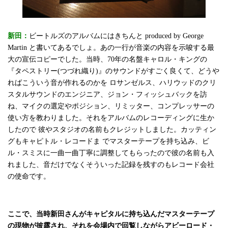
新田：
ビートルズのアルバムにはきちんと produced by George
Martin と書いてあるでしょ。あの一行が音楽の内容を示唆する最
大の宣伝コピーでした。当時、70年の名盤キャロル・キングの
『タペストリー(つづれ織り)』のサウンドがすごく良くて、どうや
ればこういう音が作れるのかを ロサンゼルス、ハリウッドのクリ
スタルサウンドのエンジニア、ジョン・フィッシュバックを訪
ね、マイクの選定やポジション、リミッター、コンプレッサーの
使い方を教わりました。それをアルバムのレコーディングに生か
したので 彼やスタジオの名前もクレジットしました。カッティン
グもキャピトル・レコードま でマスターテープを持ち込み、ビ
ル・スミスに一曲一曲丁寧に調整してもらったので彼の名前も入
れました、音だけでなくそういった記録を残すのもレコード会社
の使命です。
ここで、当時新田さんがキャピタルに持ち込んだマスターテープ
の現物が披露され、それを会場内で回覧しながらアビーロード・