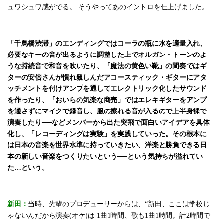
ュワシュワ感がでる。 そうやってあのイントロを仕上げました。
「千鳥橋渋滞」のエンディングではコーラの瓶に水を適量入れ、
必要なキーの音が出るように調整した上でオルガン・トーンのよ
うな持続音で和音を吹いたり、「魔法の黄色い靴」の間奏ではギ
ターの安倍さんが慣れ親しんだアコースティック・ギターにアタ
ッチメントを付けアンプを通してエレクトリック化したサウンド
を作ったり、「おいらの気楽な商売」ではエレキギターをアンプ
を通さずにマイクで録音し、服の擦れる音が入るので上半身裸で
演奏したり──などメンバーから出た突飛で面白いアイデアを具体
化し、「レコーディングは実験」を実践していった。その根本に
は日本の音楽を世界水準に持っていきたい、洋楽と勝負できる日
本の新しい音楽をつくりたいという──という気持ちが溢れてい
た…という。
新田：
当時、先輩のプロデューサーからは、“新田、ここは学校じ
ゃないんだから演奏(オケ)は 1曲1時間、歌も1曲1時間。計2時間で