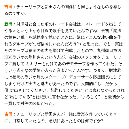
吉田
：チューリップと新田さんの関係にも同じようなものを感じ
るのですが。
新田：
財津君と会った頃のレコード会社は、＜レコードを出して
やる＞という上から目線で歌手を見ていたんですね。最初「魔法
の黄色い靴」を試聴室で聴いたときに、逆に＜こんな凄い曲を作
れるグループがなぜ福岡にいたんだろう?＞と思った。でも、実は
そのテープは福岡の総力を挙げて完成したもので、九州朝日放送
KBCラジオの岸川さんという人が、会社のスタジオをチューリッ
プに貸して ミキサーも付けてあのデモテープを作ってくれた。そ
ういう皆んなの愛情が入った音楽だったんです。つまり、財津君
には福岡のラジオ局のスター・プロデューサーを応援団長にして
しまうだけの実力と魅力があったのです。人間的にも。だから、
僕は“出させてください、契約してください”とは言わなかったけれ
ど“出してやる”とは絶対に言わなかった。“よろしく”、と最初から
一貫して対等の関係だった。
吉田
：チューリップと新田さんが一緒に音楽を作っていくとき
に、目指していたもの、念頭にあったものは何ですか?