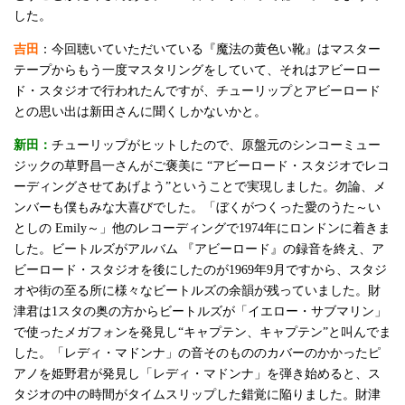
した。
吉田
：今回聴いていただいている『魔法の黄色い靴』はマスター
テープからもう一度マスタリングをしていて、それはアビーロー
ド・スタジオで行われたんですが、チューリップとアビーロード
との思い出は新田さんに聞くしかないかと。
新田：
チューリップがヒットしたので、原盤元のシンコーミュー
ジックの草野昌一さんがご褒美に “アビーロード・スタジオでレコ
ーディングさせてあげよう”ということで実現しました。勿論、メ
ンバーも僕もみな大喜びでした。「ぼくがつくった愛のうた～い
としの Emily～」他のレコーディングで1974年にロンドンに着きま
した。ビートルズがアルバム 『アビーロード』の録音を終え、ア
ビーロード・スタジオを後にしたのが1969年9月ですから、スタジ
オや街の至る所に様々なビートルズの余韻が残っていました。財
津君は1スタの奥の方からビートルズが「イエロー・サブマリン」
で使ったメガフォンを発見し“キャプテン、キャプテン”と叫んでま
した。「レディ・マドンナ」の音そのもののカバーのかかったピ
アノを姫野君が発見し「レディ・マドンナ」を弾き始めると、ス
タジオの中の時間がタイムスリップした錯覚に陥りました。財津