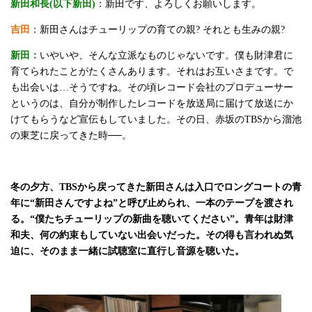
新田和長(以下新田)
：新田です、よろしくお願いします。
吉田
：新田さんはチューリップの育ての親? それとも生みの親?
新田：
いやいや、そんな立派なものじゃないです。僕も財津君に
育てられたことがたくさんあります。それはお互いさまです。で
も出会いは…そうですね。その頃レコード会社のプロデューサー
というのは、自分が制作したレコードを放送局に届けて放送にか
けてもらうなど宣伝もしていました。その日、赤坂のTBSから溜池
の東芝に戻ってきた時──。
冬の夕方、TBSから戻ってきた新田さんは入口でロングコートの青
年に“新田さんですよね”と呼び止められ、一本のテープを渡され
る。“僕たちチューリップの新曲を聴いてください”。青年は財津
和夫、何の約束もしていない出会いだった。その得も言われぬ気
迫に、そのまま一緒に試聴室に直行し音源を聴いた。