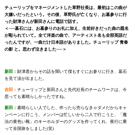
チューリップをマネージメントした草野社長は、最初はこの曲が
大嫌いだったという。その後、草野氏が亡くなり、お墓参りに行
った財津さんが新田さんに電話で話す。
＜──墓石には、お墓参りのお礼に加え、生前好きだった曲の題名
が彫られていて。全て洋楽の曲で、アーティスト名も全部英語だ
ったんですが、一曲だけ日本語がありました。チューリップ 青春
の影 と。思わず泣きました──＞
新田：
財津君からその話を聞いて僕もすぐにお参りに行き、墓石
を見て涙が出ました。
吉田
：チューリップと新田さんと先代社長のチームワークは、今
思っても素晴らしかったですね。
新田：
素晴らしい人でした、作ったら売らなきゃダメだからキャ
ンペーンに行こう、メンバーは忙しいから二人で行こうと、「魔
法の黄色い靴」のキーホルダーのグッズを作ってくれ、夜行に乗
って全国旅をしました(笑)