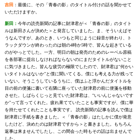
吉田
：最後に、その「青春の影」のタイトル付けの話を聞かせて
いただけますか。
新田：
今年の読売新聞の記事に財津君が＜「青春の影」のタイト
ルは新田さんが決めた＞と発言していました。ま、そういえばそ
うなんですが、あのとき、いつもと同じように録音が終わり、ト
ラックダウンが終わったのは朝の4時か5時で、皆んな起きている
のがやっとでした。一方、明日の朝は発売のためのレーベル原稿
を各部署に提出しなければならないのにまだタイトルがないこと
に気づきました。皆んな疲労の極限でしたので、財津君は“何かい
いタイトルはないか”と僕に聞いてくる。僕にも考える力が残って
いない。そうこうしているうちに、僕はふと浮かんだタイトルを
目の前の便箋に書いて右隣に座っていた財津君の前に便箋を移動
させた。しばらくじっと見ていた財津君は、“いいんじゃないです
か”って言ってくれた。疲れ果てていたことも事実ですが、僕に華
を持たせてくれたことも事実です。 読売新聞の記事を読んで僕は
財津君に手紙を書きました。＜「青春の影」はたしかに僕が発意
したけど、決めたのは財津君ですから＞と書きました。もちろん
返事は来ませんでしたし、この間会った時もその話は出ませんで
した。