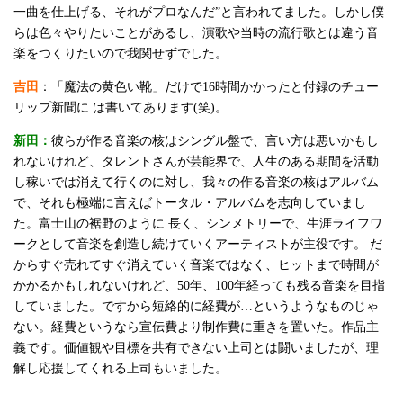
一曲を仕上げる、それがプロなんだ”と言われてました。しかし僕
らは色々やりたいことがあるし、演歌や当時の流行歌とは違う音
楽をつくりたいので我関せずでした。
吉田
：「魔法の黄色い靴」だけで16時間かかったと付録のチュー
リップ新聞に は書いてあります(笑)。
新田：
彼らが作る音楽の核はシングル盤で、言い方は悪いかもし
れないけれど、タレントさんが芸能界で、人生のある期間を活動
し稼いでは消えて行くのに対し、我々の作る音楽の核はアルバム
で、それも極端に言えばトータル・アルバムを志向していまし
た。富士山の裾野のように 長く、シンメトリーで、生涯ライフワ
ークとして音楽を創造し続けていくアーティストが主役です。 だ
からすぐ売れてすぐ消えていく音楽ではなく、ヒットまで時間が
かかるかもしれないけれど、50年、100年経っても残る音楽を目指
していました。ですから短絡的に経費が…というようなものじゃ
ない。経費というなら宣伝費より制作費に重きを置いた。作品主
義です。価値観や目標を共有できない上司とは闘いましたが、理
解し応援してくれる上司もいました。