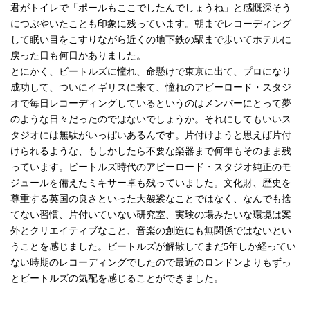
君がトイレで「ポールもここでしたんでしょうね」と感慨深そう
につぶやいたことも印象に残っています。朝までレコーディング
して眠い目をこすりながら近くの地下鉄の駅まで歩いてホテルに
戻った日も何日かありました。
とにかく、ビートルズに憧れ、命懸けで東京に出て、プロになり
成功して、ついにイギリスに来て、憧れのアビーロード・スタジ
オで毎日レコーディングしているというのはメンバーにとって夢
のような日々だったのではないでしょうか。それにしてもいいス
タジオには無駄がいっぱいあるんです。片付けようと思えば片付
けられるような、もしかしたら不要な楽器まで何年もそのまま残
っています。ビートルズ時代のアビーロード・スタジオ純正のモ
ジュールを備えたミキサー卓も残っていました。文化財、歴史を
尊重する英国の良さといった大袈裟なことではなく、なんでも捨
てない習慣、片付いていない研究室、実験の場みたいな環境は案
外とクリエイティブなこと、音楽の創造にも無関係ではないとい
うことを感じました。ビートルズが解散してまだ5年しか経ってい
ない時期のレコーディングでしたので最近のロンドンよりもずっ
とビートルズの気配を感じることができました。