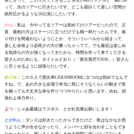
長しきって、この５人でできることを次の4thシングルと一緒に持
って、次のツアーに行きたいです。どこも面白くて楽しい空間が
絶対広がるような10公演にしたいです。
めね
：私は、今やってるツアーは初めてのツアーだったので、正
直、最初の方はステージに立つだけでも精一杯だったんです。振
り付けを間違わないようにとか、そういうレベルから始まって、
楽しむ余裕より必死さの方が勝っちゃってて。でも最近は楽しめ
る気持ちの方が強くなってきたから、時間を作って来てくださる
皆さんのためにも、タイトルどおり（「新生我尽TOUR」）皆さん
に尽くせるように頑張りたいです。
めぐみ
：この５人で恵比寿LIQUIDROOMに立つのは初めてなんで
すね。で、あの大きな会場で本当に死にそうなくらいの動きで皆
を煽っても大丈夫な体を作りつつやりたいと思います。めね、頑
張れよ体力作り。
よつ
：じゃあ最後はラスボス、とがれ先輩お願いします！
とがれん
：ダンスは好きだったからできたけど、歌はなかなか思
うように声が出せなかったり、メンバーと顔を合わすこともでき
なかったりと、患いさんを楽しませる段階に追いついてないま