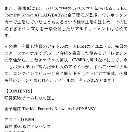
また、裏表紙には、カリスマ中のカリスマと知られるThe Idol
Formerly Known As LADYBABYの金子理江が登場。ワンボックス
カーで生活していたこともあるという極貧生活をはじめ、その壮
絶すぎる生い立ちを一挙公開したリアルドキュメントは必読で
す。
その他、今最も注目のアイドルの一人BiSHのアユニ・D、先日の
ツアーファイナルでグループ存続を宣言した夢みるアドレセンス
の京佳から、まねきケチャの藤咲、CY8ERの苺りなはむまで、今
回もバラエティに富んだ全12人のアイドルが、すべてパーソナル
で、ロングインタビューと完全撮り下ろしグラビアで掲載。今最
も熱いシーンと言われる、アイドルの「今」がわかります！
【CONTENTS】
咲良菜緒 チームしゃちほこ
金子理江 The Idol Formerly Known As LADYBABY
アユニ・D BiSH
京佳 夢みるアドレセンス