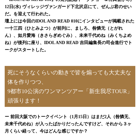
12日(水) ヴィレッジヴァンガード下北沢店にて、ぜんぶ君のせい
だ。を迎えて行われた。
壇上には今回のIDOL AND READ 010にインタビューが掲載された
一十三四（ひとみよつ）が前列に、ましろ、咎憐无（とがれ
ん）、如月愛海（きさらぎめぐみ）、未来千代めね（みくちよめ
ね）が後列に座り、IDOL AND READ 吉田編集長の司会進行でト
ークがスタートした。
死にそうなくらいの動きで皆を煽っても大丈夫な
体を作りつつ、
9都市10公演のワンマンツアー「新生我尽TOUR」
頑張ります！
ー 前回大阪でのトークイベント
（1月15日）はまだ2人（咎憐无、
未来千代めね）が入ったばかりだったんですけど、それから３ヶ
月くらい経って、今はどんな感じですか？