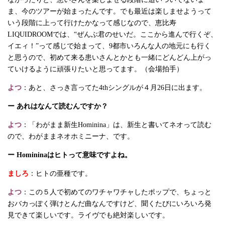
ま、今のツアーが始まったんです。でも最近は楽しませようって
いう段階に上って行けたかなって感じなので、恵比寿
LIQUIDROOMでは、“ぜんぶ君のせいだ。ここから進んで行くぞ、
イエィ！”って感じで始まって、9都市いろんな人の地元にも行く
と思うので、初めて来る患いさんとかとも一緒にどんどん上がっ
ていけるように頑張りたいと思ってます。（会場拍手）
よつ
：あと、さっき言ってた4thシングルが４月26日に出ます。
ー あれはなんて読むんですか？
よつ
：「わがまま新生Hominina」は、新生と書いてネオって読む
ので、わがままネオホミニーナ、です。
ー Homininaはヒトって意味ですよね。
ましろ
：ヒトの亜種です。
よつ
：この５人で初めてのワチャワチャしたポップで、ちょっと
おバカっぽく弾けとんだ曲なんですけど、聞くたびにいろいろ発
見できて楽しいです。ライヴでも絶対楽しいです。