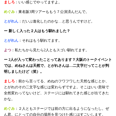
ましろ
：いい感じでやってますよ。
めぐみ
：東名阪3周ツアーももう７公演済んだんで。
とがれん
：だいぶ進化したのかな…と思うんですけど。
ー 新しく入った２人はもう馴れました？
とがれん
：それはもう馴れてます。
よつ
：私たちから見たら2人ともスゴい馴れてます。
ー 2人が入って変わったことってあります？大阪のトークイベント
では、めねさんは天然で、とがれさんは…二文字だってことが判
明しましたけど（笑）。
ましろ
：前から言ってる、めねのフワフワした天然な感じとか、
とがれのその二文字な感じは変わらずですよ。そこはいい意味で
全然変わってないけど、ステージには馴れてきた感じが出てきた
かな。
めぐみ
：２人ともステージでは前の方に出るようになったし。ぜ
ん君。にとっての自分の場所を見つけた感じはすごいします。