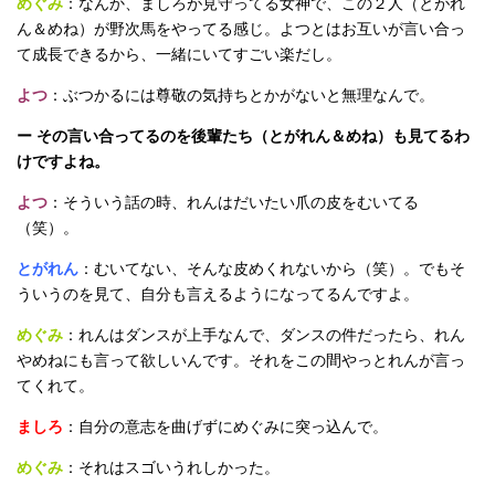
めぐみ
：なんか、ましろが見守ってる女神で、この２人（とがれ
ん＆めね）が野次馬をやってる感じ。よつとはお互いが言い合っ
て成長できるから、一緒にいてすごい楽だし。
よつ
：ぶつかるには尊敬の気持ちとかがないと無理なんで。
ー その言い合ってるのを後輩たち（とがれん＆めね）も見てるわ
けですよね。
よつ
：そういう話の時、れんはだいたい爪の皮をむいてる
（笑）。
とがれん
：むいてない、そんな皮めくれないから（笑）。でもそ
ういうのを見て、自分も言えるようになってるんですよ。
めぐみ
：れんはダンスが上手なんで、ダンスの件だったら、れん
やめねにも言って欲しいんです。それをこの間やっとれんが言っ
てくれて。
ましろ
：自分の意志を曲げずにめぐみに突っ込んで。
めぐみ
：それはスゴいうれしかった。