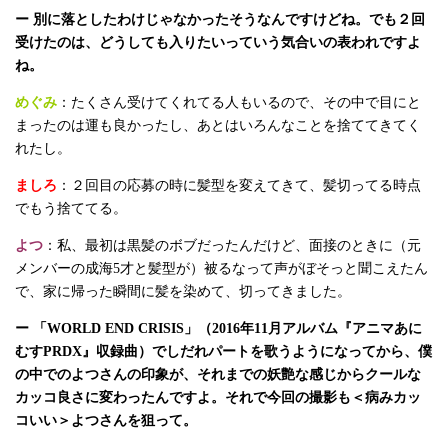
ー 別に落としたわけじゃなかったそうなんですけどね。でも２回
受けたのは、どうしても入りたいっていう気合いの表われですよ
ね。
めぐみ
：たくさん受けてくれてる人もいるので、その中で目にと
まったのは運も良かったし、あとはいろんなことを捨ててきてく
れたし。
ましろ
：２回目の応募の時に髪型を変えてきて、髪切ってる時点
でもう捨ててる。
よつ
：私、最初は黒髪のボブだったんだけど、面接のときに（元
メンバーの成海5才と髪型が）被るなって声がぼそっと聞こえたん
で、家に帰った瞬間に髪を染めて、切ってきました。
ー 「WORLD END CRISIS」（2016年11月アルバム『アニマあに
むすPRDX』収録曲）でしだれパートを歌うようになってから、僕
の中でのよつさんの印象が、それまでの妖艶な感じからクールな
カッコ良さに変わったんですよ。それで今回の撮影も＜病みカッ
コいい＞よつさんを狙って。