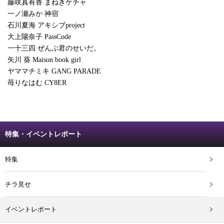
藤咲真有香 まねきケチャ
一ノ瀬みか 神宿
石川夏海 アキシブproject
大上陽奈子 PassCode
一十三四 ぜんぶ君のせいだ。
矢川 葵 Maison book girl
ヤママチミキ GANG PARADE
苺りなはむ CY8ER
特集・イベントレポート
特集
チラ見せ
イベントレポート