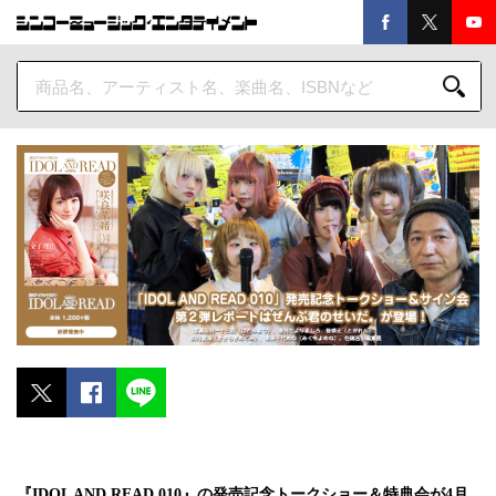
『IDOL AND READ 010』の発売記念トークショー＆特典会が4月