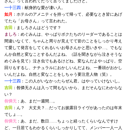
さん」って言われてたって言ってましたけど。
一十三四
：献身的な愛が凄い人。
如月
：ホテルのアメニティを持って帰って、必要なとき皆にあげ
てたら「お母さん」って言われた。
吉田
：ましろさんはどうです？
ましろ
：めぐみんは、やっぱりボクたちのリーダーであることは
間違いなくて、ちゃんと周りが見えてて皆のことをしっかり考え
て愛して発言をしてくれるいいお母さんかと思いきや…、でもな
んか自然と変なことするんだよね。（話を聞きながら泣きそうな
めぐみを見て）泣き虫でもあるけどね、変なんだよやっぱり。空
回りもするし、ナチュラルにおかしいんだよね、一番頭がおかし
いんだよね。自然と変なことをしちゃう要注意人物（笑）。
一十三四
：この人がいなかったらぜん君。はやっていけないし。
吉田
：咎憐无さんは入って間もないから、まだそんなにわからな
い？
咎憐无
：あ、まだ一週間…。
吉田
：ん？ 大丈夫？…だってお披露目ライヴがあったのは年末
でしょ…。
咎憐无
：あ、まだ、数日……ちょっと経ったくらいなんですけ
ど、一日居てもわかるくらいしっかりしてて、メンバー一人一人