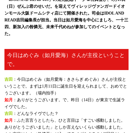
（日）ぜんぶ君のせいだ。を迎えてヴィレッジヴァンガードイオ
ンモール大阪ドームシティ店にて開催された。司会はIDOL AND
READ吉田編集長が担当。当日は如月愛海を中心にましろ、一十三
四、新加入の咎憐无、未来千代めねが参加してのイベントとなっ
た。
今日はめぐみ（如月愛海）さんが主役ということ
で。
吉田
：今日はめぐみ（如月愛海：きさらぎ めぐみ）さんが主役と
いうことで。まずは1月11日に誕生日を迎えられまして、おめでと
うございます。（場内拍手）
如月
：ありがとうございます。で、昨日（14日）が東京で生誕ラ
イヴでした。
吉田
：どんなライヴでした？
如月
：ふた言言うとしたら、ひと言目は「すごい感動しました。
ありがとうございました」としか言えないくらい感動しました。