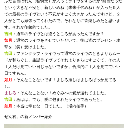
ふた言目はれん（咎憐无）が入ってライヴをするのが3回目だった
という大きな不安と、新しいめね（未来千代めね）が入った５人
での最初のライヴという不安がすごく大きかったんですけど、２
人がとても頑張ってくれたので。それなりに皆楽しめたと思いま
す。それが印象的でした。
吉田
：通常のライヴとは違うところがあったんですか？
如月
：通常のライヴをさせていただいて、後は皆のプレゼント攻
撃を（笑）受けました。
吉田
：ファンクラブ・ライヴって通常のライヴのときよりもムー
ドが和らぐし、生誕ライヴってそれよりさらにすごくて、その人
１人だけ見ていい日じゃないですか。合法的に１人を見てていい
日ですもん。
如月
：そんなことないです！ましろ推しはましろばっか見てる
し。
ましろ
：そんなことない！めぐみへの愛が溢れてました。
吉田
：あはは。でも、愛に包まれたライヴであったと。
如月
：本当に幸せな一日でした。（場内拍手）
ぜん君。の新メンバー紹介