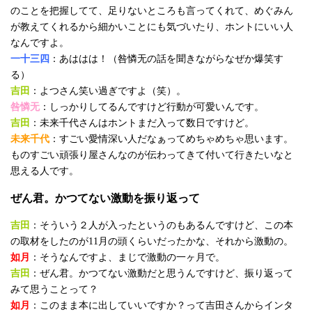
のことを把握してて、足りないところも言ってくれて、めぐみん
が教えてくれるから細かいことにも気づいたり、ホントにいい人
なんですよ。
一十三四
：あははは！（咎憐无の話を聞きながらなぜか爆笑す
る）
吉田
：よつさん笑い過ぎですよ（笑）。
咎憐无
：しっかりしてるんですけど行動が可愛いんです。
吉田
：未来千代さんはホントまだ入って数日ですけど。
未来千代
：すごい愛情深い人だなぁってめちゃめちゃ思います。
ものすごい頑張り屋さんなのが伝わってきて付いて行きたいなと
思える人です。
ぜん君。かつてない激動を振り返って
吉田
：そういう２人が入ったというのもあるんですけど、この本
の取材をしたのが11月の頭くらいだったかな、それから激動の。
如月
：そうなんですよ、まじで激動の一ヶ月で。
吉田
：ぜん君。かつてない激動だと思うんですけど、振り返って
みて思うことって？
如月
：このまま本に出していいですか？って吉田さんからインタ