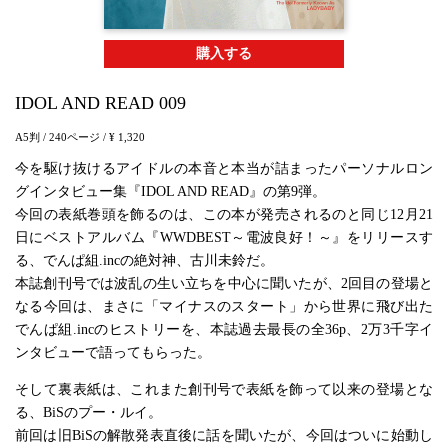
購入する
IDOL AND READ 009
A5判
/ 240ページ
/ ¥ 1,320
今を駆け抜けるアイドルの本音と本当が詰まったパーソナルロン
グインタビュー集『IDOL AND READ』の第9弾。
今回の表紙巻頭を飾るのは、この本が発売されるのと同じ12月21
日にベストアルバム『WWDBEST～電波良好！～』をリリースす
る、でんぱ組.incの絶対神、古川未鈴だ。
本誌創刊号では波乱の生い立ちを中心に聞いたが、2回目の登場と
なる今回は、まさに「マイナスのスタート」から世界に飛び出た
でんぱ組.incのヒストリーを、本誌過去最長の全36p、2万3千字イ
ンタビューで語ってもらった。
そして裏表紙は、これまた創刊号で表紙を飾って以来の登場とな
る、BiSのプー・ルイ。
前回は旧BiSの解散発表直後に話を聞いたが、今回はついに始動し