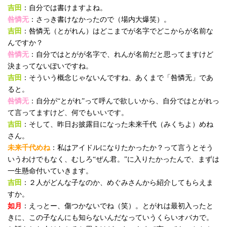
吉田
：自分では書けますよね。
咎憐无
：さっき書けなかったので（場内大爆笑）。
吉田
：咎憐无（とがれん）はどこまでが名字でどこからが名前な
んですか？
咎憐无
：自分ではとがが名字で、れんが名前だと思ってますけど
決まってないぽいですね。
吉田
：そういう概念じゃないんですね、あくまで「咎憐无」であ
ると。
咎憐无
：自分が“とがれ”って呼んで欲しいから、自分ではとがれっ
て言ってますけど、何でもいいです。
吉田
：そして、昨日お披露目になった未来千代（みくちよ）めね
さん。
未来千代めね
：私はアイドルになりたかったか？って言うとそう
いうわけでもなく、むしろ“ぜん君。”に入りたかったんで、まずは
一生懸命付いていきます。
吉田
：２人がどんな子なのか、めぐみさんから紹介してもらえま
すか。
如月
：えっとー、傷つかないでね（笑）。とがれは最初入ったと
きに、この子なんにも知らないんだなっていうくらいオバカで。