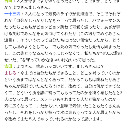
吉田
：３人が今までより強くなったということですが、どうです
か？よつさんましろさん。
一十三四
：３人になって最初のライヴが北海道で、そこでそれぞ
れが「自分がしっかりしなきゃ」って思ったし、パフォーマンス
だったらごもちがピョンピョン跳ねて可愛く煽ったり、あざが弾
ける笑顔でみんなを元気づけてくれたり（この辺りでめぐみさん
涙目）、そういうのって自分たちにはない個性だったから、どう
しても埋めようとしても…でも死ぬ気でやったし覚悟も固まった
し、この先どうなるんだろう…じゃなくて、私たちが“ぜんぶ君の
せいだ。”を守っていかなきゃいけないって思った。
吉田
：よつさん、病みカッコいいです。ましろさんは？
ましろ
：今までは自分たちができること、どこを補っていくのか
という所まではなんとなくあって、だからごもちは跳ねたりあざ
ちゃんが笑顔でいたんだろうけど、改めて、自分は何ができてな
くて、どういう所を誰に補ってもらってたのかを凄く感じたなと3
人になって思って。ステージもそれまで５人だと狭かったのが一
気に広くなって…。だからいい意味で気付いたこともたくさんあ
ったし、それをしっかり持って次に進もうって３人が思えたから
今改めてまた５人でやっていれるのかなって思います。