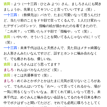
吉田
：よつ（一十三四：ひとみ よつ）さん、ましろさんにも聞き
ましょうか。先輩としてキツいこと言っていいですよ（笑）。
一十三四
：（咎憐无は）バカで、たまに可愛いなって思うんだけ
ど、当たり前のことをドヤ顔で言ってくるんで。１人だけ変わっ
たデザインのTシャツ、指輪の絵が描かれたのを着てきたので、
「これ何？」って聞いたらドヤ顔で「指輪や」って（笑）。
吉田
：いやいや、そういうことを聞いてるんじゃないのに！って
（笑）。
一十三四
：未来千代はほんと天然さんで、見た目はメチャ綺麗な
お人形さんみたいなんですけど、話すとホントに噛み合わなく
て。でも癒されるね、優しいね。
吉田
：ましろさんはどう思ってます？
ましろ
：れんはバカなんだけど（笑）。
吉田
：そこは共通事項で（笑）。
ましろ
：めぐみとかボクとかはたまに元気が足りないところがあ
って、でもれんはいつでも「わ〜」って言ってくれるから、場が
一気に明るくなっていいなぁ、居てくれて嬉しいなって思う。未
来千代は、めぐみんと噛み合ない会話をしてるのを今日来る車の
中でボクはずっと聞いてたけど、それでも必死に喋ろうとしてく