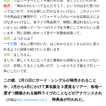
吉田
：ではリーダーとして今後のぜん君。をどうしたいのかを。
如月
：「病みかわいいってなんだろう？」というのはまだ見つか
ってないので、それを探しに行かなきゃいけなし、このメンバー
で今死ぬほど練習中で、パフォーマンスのレベルを以前以上に上
げなきゃいけなし、全ライヴ死ぬ気で、病院に運ばれるんじゃな
いかくらい頑張って一つ一つのライヴを大事にしてやりたいと思
います。同じ目標に向かって皆で一生懸命頑張って。
吉田
：よつさんは？
一十三四
：ぜんぶ君のせいだ。はこれからもたくさんの人に見ら
れるように頑張り続けたいと思います。
吉田
：ましろさん。
ましろ
：新しく５人になってまた最初から頑張らなきゃいけない
けど、目指してるとこも高いので、しっかり５人で超えて行く一
年にしたいです。
この後、2月15日にサード・シングルが発売されること
や、2月から4月にかけて東名阪を３度巡るツアー、各地一
度ずつ開催される無料ライヴのことなどがアナウンスされ
特典会が行われた。
（詳細は
http://kiminosei.com/
）、