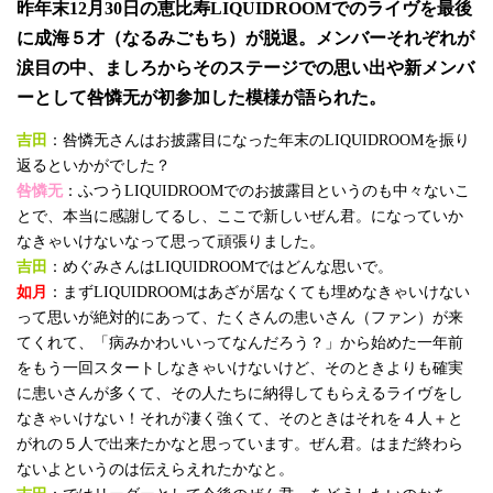
昨年末12月30日の恵比寿LIQUIDROOMでのライヴを最後
に成海５才（なるみごもち）が脱退。メンバーそれぞれが
涙目の中、ましろからそのステージでの思い出や新メンバ
ーとして咎憐无が初参加した模様が語られた。
吉田
：咎憐无さんはお披露目になった年末のLIQUIDROOMを振り
返るといかがでした？
咎憐无
：ふつうLIQUIDROOMでのお披露目というのも中々ないこ
とで、本当に感謝してるし、ここで新しいぜん君。になっていか
なきゃいけないなって思って頑張りました。
吉田
：めぐみさんはLIQUIDROOMではどんな思いで。
如月
：まずLIQUIDROOMはあざが居なくても埋めなきゃいけない
って思いが絶対的にあって、たくさんの患いさん（ファン）が来
てくれて、「病みかわいいってなんだろう？」から始めた一年前
をもう一回スタートしなきゃいけないけど、そのときよりも確実
に患いさんが多くて、その人たちに納得してもらえるライヴをし
なきゃいけない！それが凄く強くて、そのときはそれを４人＋と
がれの５人で出来たかなと思っています。ぜん君。はまだ終わら
ないよというのは伝えらえれたかなと。