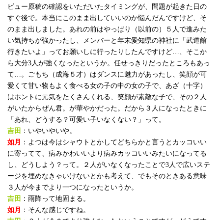
ビュー原稿の確認をいただいたタイミングが、問題が起きた日の
すぐ後で。本当にこのまま出していいのか悩んだんですけど、そ
のまま出しました。あれの前はやっぱり（以前の）５人で進みた
い気持ちが強かったし、メンバーと年末愛知県の神社に「武道館
行きたいよ」ってお願いしに行ったりしたんですけど…、そこか
ら大分3人が強くなったというか。任せっきりだったところもあっ
て…。ごもち（成海５才）はダンスに魅力があったし、笑顔が可
愛くて甘い物もよく食べる女の子の中の女の子で、あざ（十字）
はホントに元気をたくさんくれる、笑顔が素敵な子で、その２人
がいたからぜん君。が華やかだった。だから３人になったときに
「あれ、どうする？可愛い子いなくない？」って。
吉田
：いやいやいや。
如月
：よつは今はシャウトとかしてどちらかと言うとカッコいい
に寄ってて、病みかわいいより病みカッコいいみたいになってる
し、どうしよう？って。２人がいなくなったことで3人で広いステ
ージを埋めなきゃいけないとかも考えて、でもそのときある意味
３人が今までより一つになったというか。
吉田
：雨降って地固まる。
如月
：そんな感じですね。