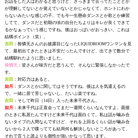
お話をした人はわかると思うけど、さっきまで言ってたこととか
が理解してないとか覚えていないとかじゃなくて、ホントにわか
らないみたいな感じの子。でも今一生懸命ダンスとか歌とか練習
してて、ダンスだと初期の頃の自分たちよりはキレが良くできて
るかなぁっていう感じですね。後はおっぱいがおっきい。これは
結構ポイント（笑）。
吉田
：咎憐无さんのお披露目になったLIQUIDROOMワンマンを見
て、最初出てきたときは不安だったんですけど、出てきて数分で
結構馴れたように思いました。
咎憐无
：皆さんが味方だと思うんで、そんなに緊張しなかったで
す。
吉田
：対応力はあると。
如月
：ダンスとかに関してはそうですね。後は人を気遣えるの
で、一緒に居て苦じゃないし、だいぶ楽ですね。
吉田
：そして昨日（14日）入った未来千代さん。
如月
：未来千代は正直会ってまだ一週間くらいなんですよ。面接
のときに私居たんですけど未来千代は面白くて。私は話が噛み合
ないタイプの人間なんですけど、それを上回るくらい話が噛み合
ないから２人で喋ってても結局何も解決しないところがあって、
それで言うと誰よりも個性が強いかなって思います。