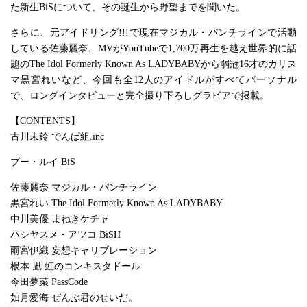
た新生BiSについて、その誕生から野望までを聞いた。
さらに、元アイドリング!!!で現在マジカル・パンチラインで活動
している佐藤麗奈、MVがYouTubeで1,700万再生を越え世界的に話
題のThe Idol Formerly Known As LADYBABYから弱冠16才のカリス
マ黒宮れいなど、今回も全12人のアイドルがすべてパーソナル
で、ロングインタビューと完全撮り下ろしグラビアで掲載。
【CONTENTS】
古川未鈴 でんぱ組.inc
プー・ルイ BiS
佐藤麗奈 マジカル・パンチライン
黒宮れい The Idol Formerly Known As LADYBABY
中川美優 まねきケチャ
ハシヤスメ・アツコ BiSH
雨宮伊織 妄想キャリブレーション
根本 凪 虹のコンキスタドール
今田夢菜 PassCode
如月愛海 ぜんぶ君のせいだ。