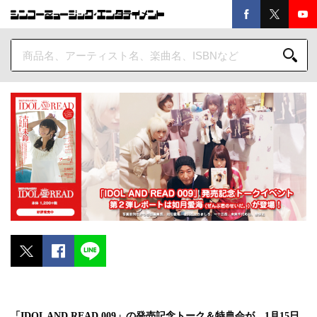
「IDOL AND READ 009」の発売記念トーク＆特典会が、1月15日