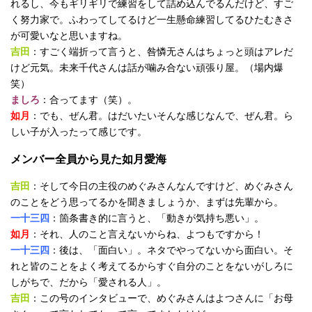
れるし、今もギリギリで練習をして詰め込んでるんだけど、すご
く努力家で。ふわってしてるけど一生懸命練習してるひたむきさ
が可愛いなと思いますね。
吉田
：すごく端折って言うと、咎憐无さんはちょっと頭はアレだ
けど元気。未来千代さんは話が噛み合ない頑張り屋。（場内爆
笑）
ましろ
：合ってます（笑）。
如月
：でも、ぜん君。はだいたいそんな感じなんで、ぜん君。ら
しい子が入ったって感じです。
メンバー全員から見た如月愛海
吉田
：そして今日の主役のめぐみさんなんですけど、めぐみさん
のことをどう思ってるかを聞きましょうか、まずは先輩から。
一十三四
：箇条書き的に言うと、「動きが気持ち悪い」。
如月
：それ、人のこと言えないからね、よつもですから！
一十三四
：後は、「面白い」。ネタでやってないから面白い。そ
れと皆のことをよく考えてるからすぐ自分のことをないがしろに
しがちで、だから「愛される人」。
吉田
：この号のインタビューで、めぐみさんはよつさんに「お母