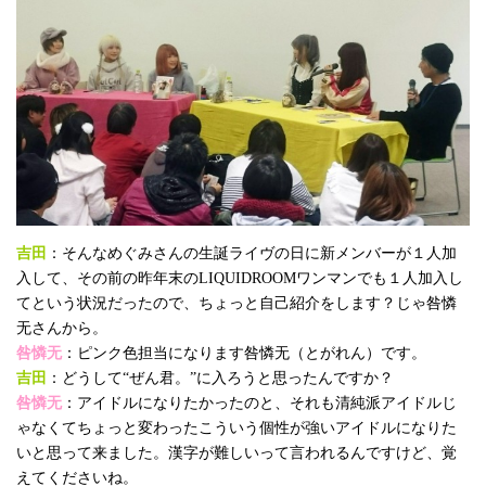
吉田
：そんなめぐみさんの生誕ライヴの日に新メンバーが１人加
入して、その前の昨年末のLIQUIDROOMワンマンでも１人加入し
てという状況だったので、ちょっと自己紹介をします？じゃ咎憐
无さんから。
咎憐无
：ピンク色担当になります咎憐无（とがれん）です。
吉田
：どうして“ぜん君。”に入ろうと思ったんですか？
咎憐无
：アイドルになりたかったのと、それも清純派アイドルじ
ゃなくてちょっと変わったこういう個性が強いアイドルになりた
いと思って来ました。漢字が難しいって言われるんですけど、覚
えてくださいね。