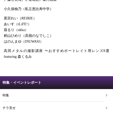
小久保柚乃（私立恵比寿中学）
黒宮れい（REIRIE）
あいす（iLiFE!）
葵るり（ukka）
籾山ひめり（高嶺のなでしこ）
はのんまゆ（INUWASI）
高田メタルの撮影講座 〜おすすめポートレイト用レンズ8選
featuring 森くるみ
特集・イベントレポート
特集
チラ見せ