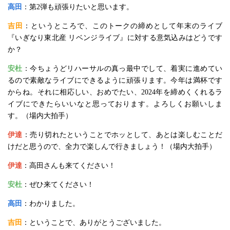
高田
：第2弾も頑張りたいと思います。
吉田
：というところで、このトークの締めとして年末のライブ
『いぎなり東北産 リベンジライブ』に対する意気込みはどうです
か？
安杜
：今ちょうどリハーサルの真っ最中でして、着実に進めてい
るので素敵なライブにできるように頑張ります。今年は満杯です
からね。それに相応しい、おめでたい、2024年を締めくくれるラ
イブにできたらいいなと思っております。よろしくお願いしま
す。（場内大拍手）
伊達
：売り切れたということでホッとして、あとは楽しむことだ
けだと思うので、全力で楽しんで行きましょう！（場内大拍手）
伊達
：高田さんも来てください！
安杜
：ぜひ来てください！
高田
：わかりました。
吉田
：ということで、ありがとうございました。