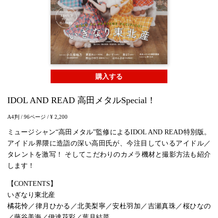
購入する
IDOL AND READ 高田メタルSpecial！
A4判
/ 96ページ
/ ¥ 2,200
ミュージシャン“高田メタル”監修によるIDOL AND READ特別版。
アイドル界隈に造詣の深い高田氏が、今注目しているアイドル／
タレントを激写！ そしてこだわりのカメラ機材と撮影方法も紹介
します！
【CONTENTS】
いぎなり東北産
橘花怜／律月ひかる／北美梨寧／安杜羽加／吉瀬真珠／桜ひなの
／藤谷美海／伊達花彩／葉月結菜