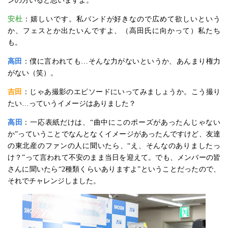
ンの方いると思いますよ。
安杜
：嬉しいです。私バンドが好きなので広めて欲しいという
か、フェスとか出たいんですよ、（高田氏に向かって）私たち
も。
高田
：僕に言われても…そんな力がないというか、あんまり権力
がない（笑）。
吉田
：じゃあ撮影のエピソードにいってみましょうか。こう撮り
たい…っていうイメージはありました？
高田
：一応表紙だけは、“曲中にこのポーズがあったんじゃない
か”っていうことでなんとなくイメージがあったんですけど、友達
の東北産のファンの人に聞いたら、“え、そんなのありましたっ
け？”って言われて不安のまま当日を迎えて。でも、メンバーの皆
さんに聞いたら“2種類くらいありますよ”ということだったので、
それでチャレンジしました。