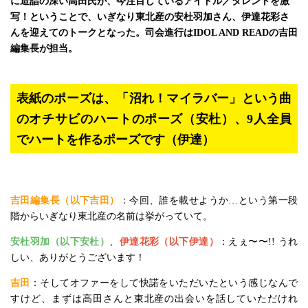
に造詣の深い高田氏が、今注目しているアイドル／タレントを激
写！ということで、いぎなり東北産の安杜羽加さん、伊達花彩さ
んを迎えてのトークとなった。司会進行はIDOL AND READの吉田
編集長が担当。
表紙のポーズは、「沼れ！マイラバー」という曲
のオチサビのハートのポーズ（安杜）、9人全員
でハートを作るポーズです（伊達）
吉田編集長（以下吉田）
：今回、誰を載せようか…という第一段
階からいぎなり東北産の名前は挙がっていて。
安杜羽加（以下安杜）
、
伊達花彩（以下伊達）
：えぇ〜〜!! うれ
しい、ありがとうございます！
吉田
：そしてオファーをして快諾をいただいたという感じなんで
すけど、まずは高田さんと東北産の出会いを話していただけれ