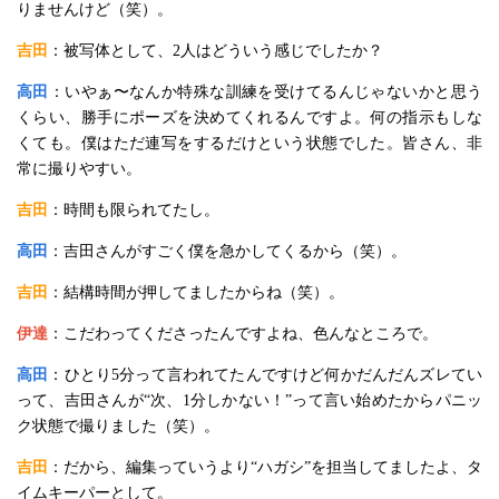
りませんけど（笑）。
吉田
：被写体として、2人はどういう感じでしたか？
高田
：いやぁ〜なんか特殊な訓練を受けてるんじゃないかと思う
くらい、勝手にポーズを決めてくれるんですよ。何の指示もしな
くても。僕はただ連写をするだけという状態でした。皆さん、非
常に撮りやすい。
吉田
：時間も限られてたし。
高田
：吉田さんがすごく僕を急かしてくるから（笑）。
吉田
：結構時間が押してましたからね（笑）。
伊達
：こだわってくださったんですよね、色んなところで。
高田
：ひとり5分って言われてたんですけど何かだんだんズレてい
って、吉田さんが“次、1分しかない！”って言い始めたからパニッ
ク状態で撮りました（笑）。
吉田
：だから、編集っていうより“ハガシ”を担当してましたよ、タ
イムキーパーとして。