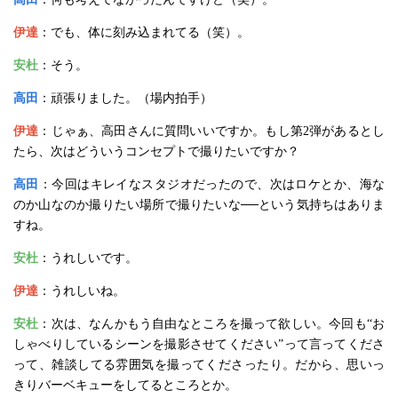
伊達
：でも、体に刻み込まれてる（笑）。
安杜
：そう。
高田
：頑張りました。（場内拍手）
伊達
：じゃぁ、高田さんに質問いいですか。もし第2弾があるとし
たら、次はどういうコンセプトで撮りたいですか？
高田
：今回はキレイなスタジオだったので、次はロケとか、海な
のか山なのか撮りたい場所で撮りたいな──という気持ちはありま
すね。
安杜
：うれしいです。
伊達
：うれしいね。
安杜
：次は、なんかもう自由なところを撮って欲しい。今回も“お
しゃべりしているシーンを撮影させてください”って言ってくださ
って、雑談してる雰囲気を撮ってくださったり。だから、思いっ
きりバーベキューをしてるところとか。