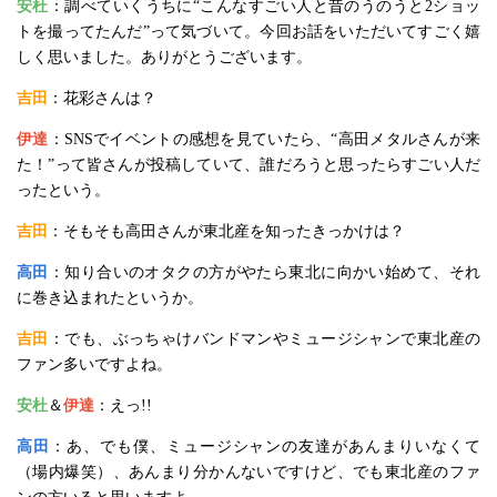
安杜
：調べていくうちに“こんなすごい人と昔のうのうと2ショッ
トを撮ってたんだ”って気づいて。今回お話をいただいてすごく嬉
しく思いました。ありがとうございます。
吉田
：花彩さんは？
伊達
：SNSでイベントの感想を見ていたら、“高田メタルさんが来
た！”って皆さんが投稿していて、誰だろうと思ったらすごい人だ
ったという。
吉田
：そもそも高田さんが東北産を知ったきっかけは？
高田
：知り合いのオタクの方がやたら東北に向かい始めて、それ
に巻き込まれたというか。
吉田
：でも、ぶっちゃけバンドマンやミュージシャンで東北産の
ファン多いですよね。
安杜
＆
伊達
：えっ!!
高田
：あ、でも僕、ミュージシャンの友達があんまりいなくて
（場内爆笑）、あんまり分かんないですけど、でも東北産のファ