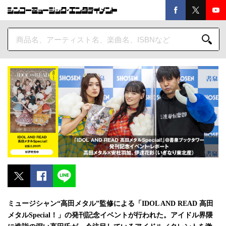
ミュージシャン“高田メタル”監修による「IDOL AND READ 高田
メタルSpecial！」の発刊記念イベントが行われた。アイドル界隈