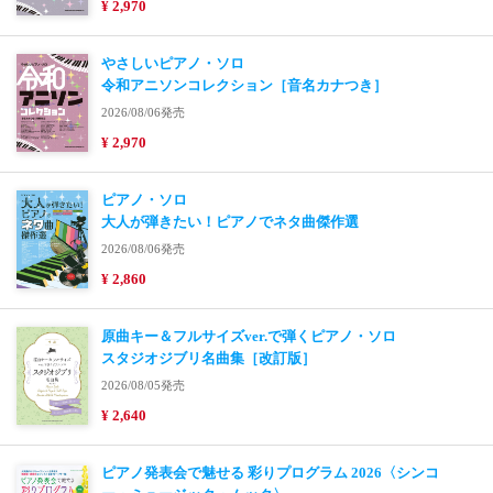
¥ 2,970
やさしいピアノ・ソロ
令和アニソンコレクション［音名カナつき］
2026/08/06発売
¥ 2,970
ピアノ・ソロ
大人が弾きたい！ピアノでネタ曲傑作選
2026/08/06発売
¥ 2,860
原曲キー＆フルサイズver.で弾くピアノ・ソロ
スタジオジブリ名曲集［改訂版］
2026/08/05発売
¥ 2,640
ピアノ発表会で魅せる 彩りプログラム 2026〈シンコ