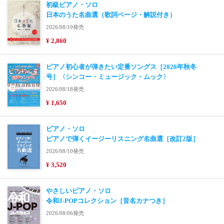
初級ピアノ・ソロ
日本のうた名曲選（歌詞ページ・解説付き）
2026/08/19発売
¥ 2,860
ピアノ初心者が弾きたい定番ソングス［2026年秋冬
号］〈シンコー・ミュージック・ムック〉
2026/08/18発売
¥ 1,650
ピアノ・ソロ
ピアノで弾くイージーリスニング名曲選［改訂2版］
2026/08/10発売
¥ 3,520
やさしいピアノ・ソロ
令和J-POPコレクション［音名カナつき］
2026/08/06発売