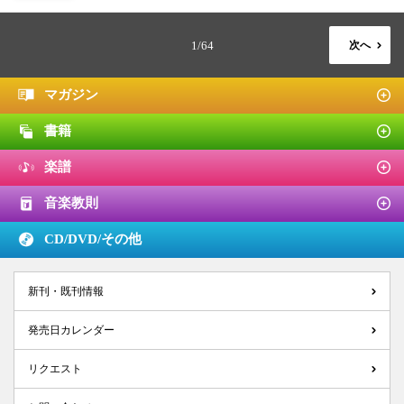
1/64
次へ
マガジン
書籍
楽譜
音楽教則
CD/DVD/
その他
新刊・既刊情報
発売日カレンダー
リクエスト