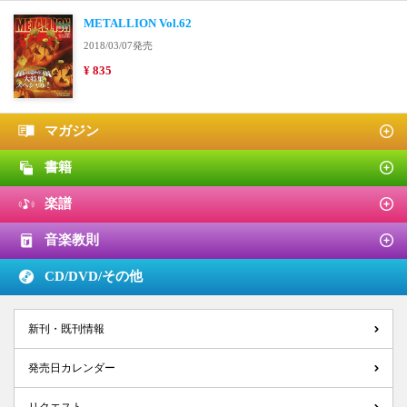
METALLION Vol.62
2018/03/07発売
¥ 835
マガジン
書籍
楽譜
音楽教則
CD/DVD/
その他
新刊・既刊情報
発売日カレンダー