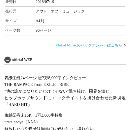
発売日
2018/07/19
発行元
アウト・オブ・ミュージック
サイズ
A4判
ページ数
96ページ
Out of Musicのバックナンバーはこちら
official WEB
表紙①総24ページ 総2万8,000字インタビュー
THE RAMPAGE from EXILE TRIBE
“他の誰かになりたいわけじゃない”撃ち抜け、限界を壊せ
ヒップホップサウンドに ロックテイストを掛け合わせた新境地
『HARD HIT』
表紙②巻末16P、1万3,000字特集
urata naoya（AAA）
解放した心や自分は簡単には破れない、壊れない