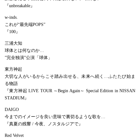
『unbreakable』
w-inds.
これが“最先端POPS”
『100』
三浦大知
球体とは何なのか…
”完全独演”公演「球体」
東方神起
大切な人がいるからこそ踏み出せる、未来へ続く…ふたたび始ま
る物語
『東方神起 LIVE TOUR ～Begin Again～ Special Edition in NISSAN
STADIUM』
DAIGO
今までのイメージを良い意味で裏切るような歌を…
『真夏の残響 / 今夜、ノスタルジアで』
Red Velvet