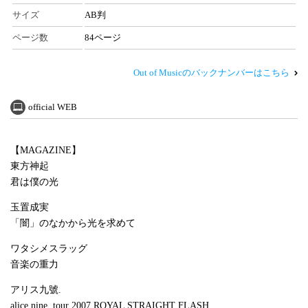
サイズ
AB判
ページ数
84ページ
Out of Musicのバックナンバーはこちら
official WEB
【MAGAZINE】
東方神起
君は僕の光
玉置成実
「闇」のなかから光を求めて
ワタシメスラッグ
音楽の重力
アリス九號.
alice nine. tour 2007 ROYAL STRAIGHT FLASH