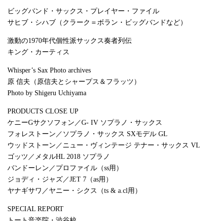
ビッグバンド・サックス・プレイヤー・ファイル
サヒブ・シハブ（クラーク＝ボラン・ビッグバンドなど）
激動の1970年代個性派サックス奏者列伝
キング・カーティス
Whisper’s Sax Photo archives
原 信夫（原信夫とシャープス＆フラッツ）
Photo by Shigeru Uchiyama
PRODUCTS CLOSE UP
ケニーGサクソフォン／G- IV ソプラノ・サックス
フォレストーン／ソプラノ・サックス SXモデル GL
ウッドストーン／ニュー・ヴィンテージ テナー・サックス VL
ゴッツ／メタルHL 2018 ソプラノ
バンドーレン／プロファイル（ss用）
ジョディ・ジャズ／JET 7（as用）
ヤナギサワ／ヤニー・シクス（ts & a.cl用）
SPECIAL REPORT
トート音楽院・渋谷校