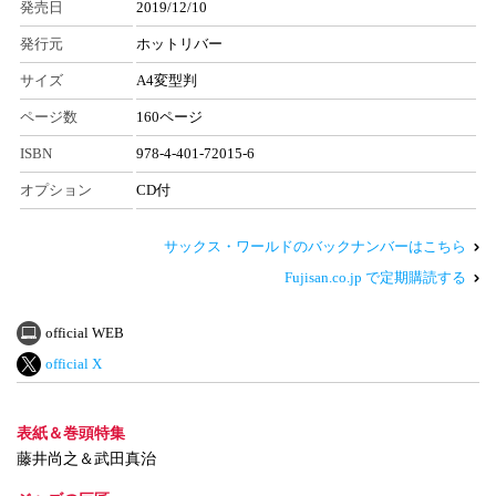
発売日
2019/12/10
発行元
ホットリバー
サイズ
A4変型判
ページ数
160ページ
ISBN
978-4-401-72015-6
オプション
CD付
サックス・ワールドのバックナンバーはこちら
Fujisan.co.jp で定期購読する
official WEB
official X
表紙＆巻頭特集
藤井尚之＆武田真治