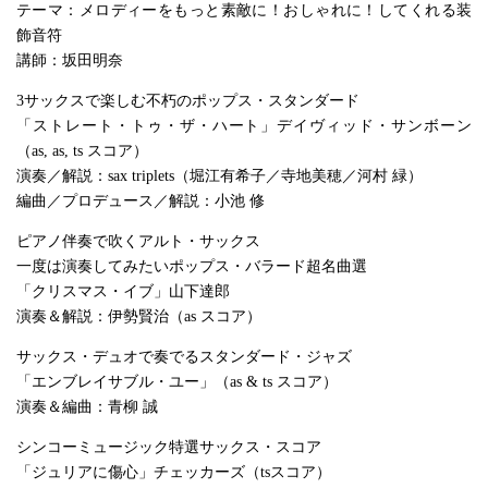
テーマ：メロディーをもっと素敵に！おしゃれに！してくれる装
飾音符
講師：坂田明奈
3サックスで楽しむ不朽のポップス・スタンダード
「ストレート・トゥ・ザ・ハート」デイヴィッド・サンボーン
（as, as, ts スコア）
演奏／解説：sax triplets（堀江有希子／寺地美穂／河村 緑）
編曲／プロデュース／解説：小池 修
ピアノ伴奏で吹くアルト・サックス
一度は演奏してみたいポップス・バラード超名曲選
「クリスマス・イブ」山下達郎
演奏＆解説：伊勢賢治（as スコア）
サックス・デュオで奏でるスタンダード・ジャズ
「エンブレイサブル・ユー」（as & ts スコア）
演奏＆編曲：青柳 誠
シンコーミュージック特選サックス・スコア
「ジュリアに傷心」チェッカーズ（tsスコア）