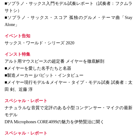
■ソプラノ・サックス入門モデル試奏レポート（試奏者：フクムラ
サトシ）
■ソプラノ・サックス・スコア 孤独のグルメ・テーマ曲「Stay
Alone」
イベント告知
サックス・ワールド・シリーズ 2020
インスト特集
アルト用マウスピースの超定番 メイヤーを徹底解剖
■メイヤーを愛した名手たちと名器
■製造メーカー jjバビット・インタビュー
■メイヤー現行モデル＆メイヤー・タイプ・モデル試奏 試奏者：太
田 剣、近藤 淳
スペシャル・レポート
ナチュラルな音質で定評のある小型コンデンサー・マイクの最新
モデル
DPA Microphones CORE4099の魅力を伊勢賢治に聞く
スペシャル・レポート