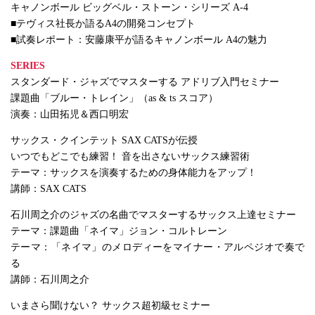
キャノンボール ビッグベル・ストーン・シリーズ A-4
■テヴィス社長か語るA4の開発コンセプト
■試奏レポート：安藤康平が語るキャノンボール A4の魅力
SERIES
スタンダード・ジャズでマスターする アドリブ入門セミナー
課題曲「ブルー・トレイン」（as & ts スコア）
演奏：山田拓児＆西口明宏
サックス・クインテット SAX CATSが伝授
いつでもどこでも練習！ 音を出さないサックス練習術
テーマ：サックスを演奏するための身体能力をアップ！
講師：SAX CATS
石川周之介のジャズの名曲でマスターするサックス上達セミナー
テーマ：課題曲「ネイマ」ジョン・コルトレーン
テーマ：「ネイマ」のメロディーをマイナー・アルペジオで奏で
る
講師：石川周之介
いまさら聞けない？ サックス超初級セミナー