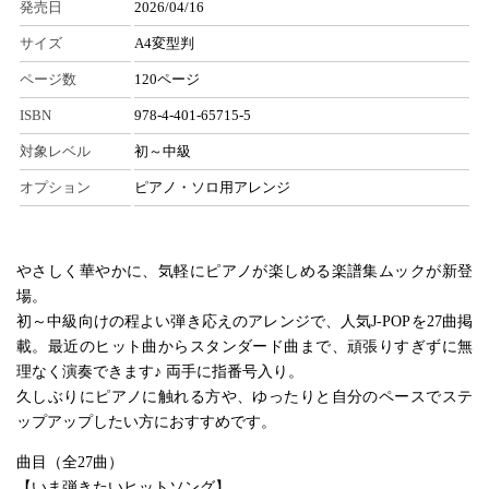
発売日
2026/04/16
サイズ
A4変型判
ページ数
120ページ
ISBN
978-4-401-65715-5
対象レベル
初～中級
オプション
ピアノ・ソロ用アレンジ
やさしく華やかに、気軽にピアノが楽しめる楽譜集ムックが新登
場。
初～中級向けの程よい弾き応えのアレンジで、人気J-POPを27曲掲
載。最近のヒット曲からスタンダード曲まで、頑張りすぎずに無
理なく演奏できます♪ 両手に指番号入り。
久しぶりにピアノに触れる方や、ゆったりと自分のペースでステ
ップアップしたい方におすすめです。
曲目（全27曲）
【いま弾きたいヒットソング】