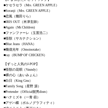
■ケセラセラ（Mrs. GREEN APPLE）
■Soranji（Mrs. GREEN APPLE）
■恋風（幾田りら）
■IRIS OUT（米津玄師）
■Again（Mr.Children)
■ファンファーレ（玉置浩二）
■怪獣（サカナクション）
■Blue Jeans（HANA）
■幾億光年（Omoinotake）
■ray（BUMP OF CHICKEN）
【ずっと人気のJ-POP】
■怪獣の花唄（Vaundy）
■裸の心（あいみょん）
■白日（King Gnu）
■Family Song（星野 源）
■Pretender（Official髭男dism）
■ハナミズキ（一青 窈）
■アゲハ蝶（ポルノグラフィティ）