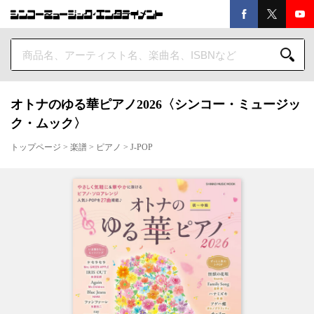
オトナのゆる華ピアノ2026〈シンコー・ミュージッ
ク・ムック〉
トップページ
>
楽譜
>
ピアノ
>
J-POP