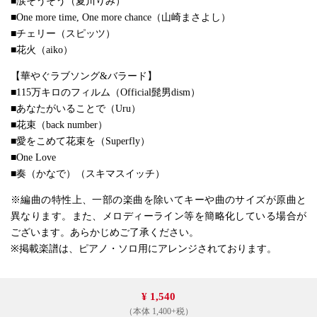
■涙そうそう（夏川りみ）
■One more time, One more chance（山崎まさよし）
■チェリー（スピッツ）
■花火（aiko）
【華やぐラブソング&バラード】
■115万キロのフィルム（Official髭男dism）
■あなたがいることで（Uru）
■花束（back number）
■愛をこめて花束を（Superfly）
■One Love
■奏（かなで）（スキマスイッチ）
※編曲の特性上、一部の楽曲を除いてキーや曲のサイズが原曲と
異なります。また、メロディーライン等を簡略化している場合が
ございます。あらかじめご了承ください。
※掲載楽譜は、ピアノ・ソロ用にアレンジされております。
¥ 1,540
（本体 1,400+税）