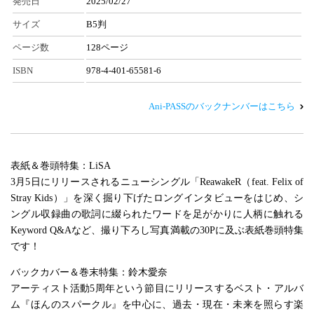
発売日
2025/02/27
サイズ
B5判
ページ数
128ページ
ISBN
978-4-401-65581-6
Ani-PASSのバックナンバーはこちら
表紙＆巻頭特集：LiSA
3月5日にリリースされるニューシングル「ReawakeR（feat. Felix of
Stray Kids）」を深く掘り下げたロングインタビューをはじめ、シ
ングル収録曲の歌詞に綴られたワードを足がかりに人柄に触れる
Keyword Q&Aなど、撮り下ろし写真満載の30Pに及ぶ表紙巻頭特集
です！
バックカバー＆巻末特集：鈴木愛奈
アーティスト活動5周年という節目にリリースするベスト・アルバ
ム『ほんのスパークル』を中心に、過去・現在・未来を照らす楽