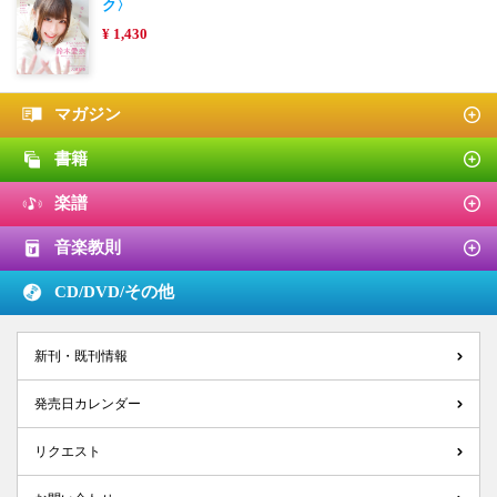
ク〉
¥ 1,430
マガジン
書籍
楽譜
音楽教則
CD/DVD/
その他
新刊・既刊情報
発売日カレンダー
リクエスト