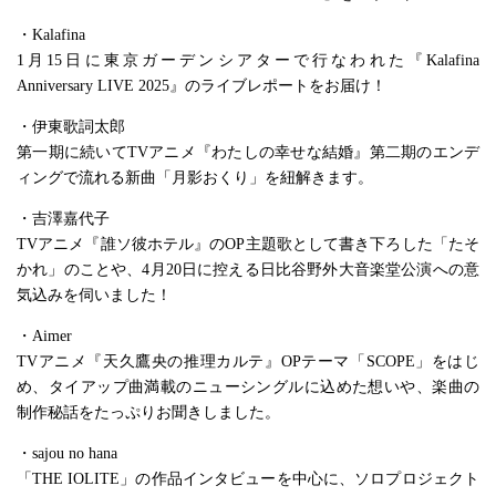
・Kalafina
1月15日に東京ガーデンシアターで行なわれた『Kalafina
Anniversary LIVE 2025』のライブレポートをお届け！
・伊東歌詞太郎
第一期に続いてTVアニメ『わたしの幸せな結婚』第二期のエンデ
ィングで流れる新曲「月影おくり」を紐解きます。
・吉澤嘉代子
TVアニメ『誰ソ彼ホテル』のOP主題歌として書き下ろした「たそ
かれ」のことや、4月20日に控える日比谷野外大音楽堂公演への意
気込みを伺いました！
・Aimer
TVアニメ『天久鷹央の推理カルテ』OPテーマ「SCOPE」をはじ
め、タイアップ曲満載のニューシングルに込めた想いや、楽曲の
制作秘話をたっぷりお聞きしました。
・sajou no hana
「THE IOLITE」の作品インタビューを中心に、ソロプロジェクト