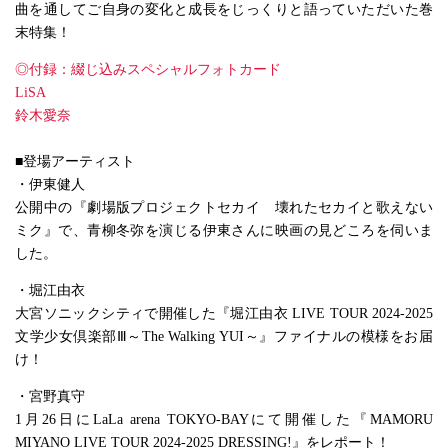
曲を通してご自身の変化と成長をじっくりと語っていただいた巻
末特集！
◎付録：綴じ込みスペシャルフォトカード
LiSA
鈴木愛奈
■登場アーティスト
・伊東健人
公開中の『劇場版プロジェクトセカイ 壊れたセカイと歌えない
ミク』で、青柳冬弥を演じる伊東さんに映画の見どころを伺いま
した。
・堀江由衣
大宮ソニックシティで開催した『堀江由衣 LIVE TOUR 2024-2025
文学少女倶楽部Ⅲ～The Walking YUI～』ファイナルの模様をお届
け！
・宮野真守
1月26日にLaLa arena TOKYO-BAYにて開催した『MAMORU
MIYANO LIVE TOUR 2024-2025 DRESSING!』をレポート！