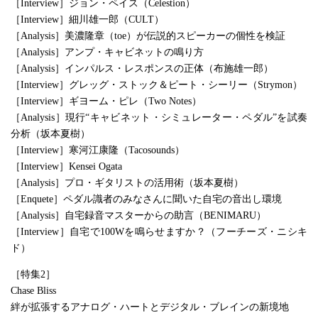
［Interview］ジョン・ペイス（Celestion）
［Interview］細川雄一郎（CULT）
［Analysis］美濃隆章（toe）が伝説的スピーカーの個性を検証
［Analysis］アンプ・キャビネットの鳴り方
［Analysis］インパルス・レスポンスの正体（布施雄一郎）
［Interview］グレッグ・ストック＆ピート・シーリー（Strymon）
［Interview］ギヨーム・ピレ（Two Notes）
［Analysis］現行“キャビネット・シミュレーター・ペダル”を試奏
分析（坂本夏樹）
［Interview］寒河江康隆（Tacosounds）
［Interview］Kensei Ogata
［Analysis］プロ・ギタリストの活用術（坂本夏樹）
［Enquete］ペダル識者のみなさんに聞いた自宅の音出し環境
［Analysis］自宅録音マスターからの助言（BENIMARU）
［Interview］自宅で100Wを鳴らせますか？（フーチーズ・ニシキ
ド）
［特集2］
Chase Bliss
絆が拡張するアナログ・ハートとデジタル・ブレインの新境地