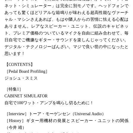
ネット・シミュレーター」は完全に別モノです。ヘッドフォンで
あっても驚くほどリアルな箱鳴りが味わえる超高性能なヴァーチ
ャル・マシンさえあれば、もはや隣人からの苦情に怯える心配は
ありません。レアなスピーカー・ユニット、伝説のキャビネッ
ト、プレミア価格のついているマイクを自由に組み合わせて、毎
日自宅でご機嫌なギター・サウンドを楽しんじゃってください。
デジタル・テクノロジーばんざい。マジで良い世の中になったと
思います！
【CONTENTS】
［Pedal Board Profiling］
ジョシュ・スミス
［特集1］
CABINET SIMULATOR
自宅で100ワット・アンプを鳴らし切るために！
［Interview］トーア・モーゲンセン（Universal Audio）
［History］ギター用機材の発展とスピーカー・ユニットの関係
（今井 靖）