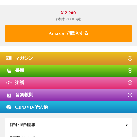
¥ 2,200
（本体 2,000+税）
Amazonで購入する
マガジン
書籍
楽譜
音楽教則
CD/DVD/
その他
新刊・既刊情報