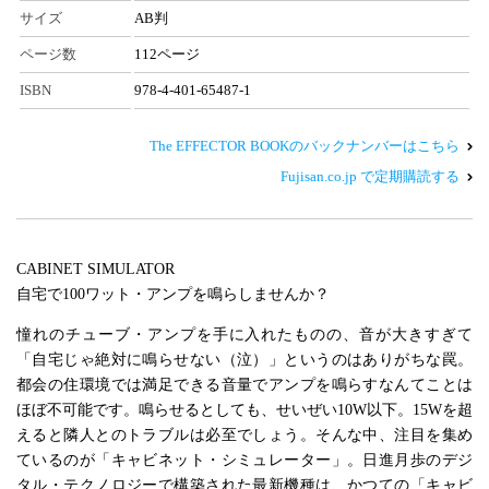
サイズ
AB判
ページ数
112ページ
ISBN
978-4-401-65487-1
The EFFECTOR BOOKのバックナンバーはこちら
Fujisan.co.jp で定期購読する
CABINET SIMULATOR
自宅で100ワット・アンプを鳴らしませんか？
憧れのチューブ・アンプを手に入れたものの、音が大きすぎて
「自宅じゃ絶対に鳴らせない（泣）」というのはありがちな罠。
都会の住環境では満足できる音量でアンプを鳴らすなんてことは
ほぼ不可能です。鳴らせるとしても、せいぜい10W以下。15Wを超
えると隣人とのトラブルは必至でしょう。そんな中、注目を集め
ているのが「キャビネット・シミュレーター」。日進月歩のデジ
タル・テクノロジーで構築された最新機種は、かつての「キャビ