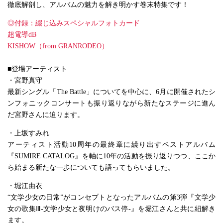
徹底解剖し、アルバムの魅力を解き明かす巻末特集です！
◎付録：綴じ込みスペシャルフォトカード
超電導dB
KISHOW（from GRANRODEO）
■登場アーティスト
・宮野真守
最新シングル「The Battle」についてを中心に、6月に開催されたシ
ンフォニックコンサートも振り返りながら新たなステージに進ん
だ宮野さんに迫ります。
・上坂すみれ
アーティスト活動10周年の最終章に繰り出すベストアルバム
『SUMIRE CATALOG』を軸に10年の活動を振り返りつつ、ここか
ら始まる新たな一歩についても語ってもらいました。
・堀江由衣
“文学少女の日常”がコンセプトとなったアルバムの第3弾『文学少
女の歌集Ⅲ-文学少女と夜明けのバス停-』を堀江さんと共に紐解き
ます。