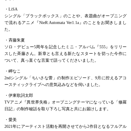
・LiSA
シングル「ブラックボックス」のことや、表題曲がオープニング
で流れるアニメ『NieR:Automata Ver1.1a』のことをお聞きしまし
た。
・斉藤朱夏
ソロ・デビュー5周年を記念したミニ・アルバム『555』をリリー
スした斉藤さん。新章とも言える新たなスタートを切った今作に
ついて、真っ直ぐな言葉で語ってくださいました。
・岬なこ
2ndシングル「ちいさな蕾」の制作エピソード、9月に控えるアコ
ースティックライブへの意気込みなどを伺いました。
・伊東歌詞太郎
TVアニメ『異世界失格』オープニングテーマになっている「修羅
日記」の制作秘話を取り下ろし写真と共にお届けします。
・愛美
2021年にアーティスト活動を再開させてから2作目となるフルアル