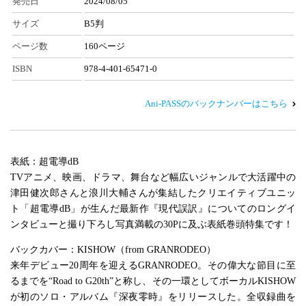
発売日
2024/08/05
サイズ
B5判
ページ数
160ページ
ISBN
978-4-401-65471-0
Ani-PASSのバックナンバーはこちら
表紙：超電導dB
TVアニメ、映画、ドラマ、舞台など幅広いジャンルで大活躍中の
津田健次郎さんと浪川大輔さんが集結したクリエイティブユニッ
ト「超電導dB」が生んだ最新作『現代誤訳』についてのロングイ
ンタビューと撮り下ろし写真満載の30Pに及ぶ表紙巻頭特集です！
バックカバー：KISHOW（from GRANRODEO）
来年デビュー20周年を迎えるGRANRODEO。その偉大な節目に至
るまでを“Road to G20th”と称し、その一環としてボーカルKISHOW
が初のソロ・アルバム『深夜零時』をリリースした。全収録曲を