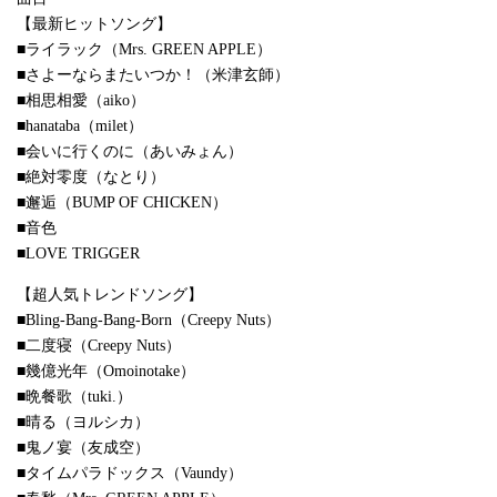
【最新ヒットソング】
■ライラック（Mrs. GREEN APPLE）
■さよーならまたいつか！（米津玄師）
■相思相愛（aiko）
■hanataba（milet）
■会いに行くのに（あいみょん）
■絶対零度（なとり）
■邂逅（BUMP OF CHICKEN）
■音色
■LOVE TRIGGER
【超人気トレンドソング】
■Bling-Bang-Bang-Born（Creepy Nuts）
■二度寝（Creepy Nuts）
■幾億光年（Omoinotake）
■晩餐歌（tuki.）
■晴る（ヨルシカ）
■鬼ノ宴（友成空）
■タイムパラドックス（Vaundy）