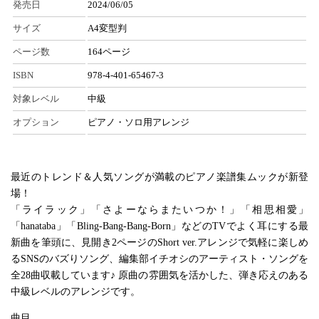
発売日
2024/06/05
サイズ
A4変型判
ページ数
164ページ
ISBN
978-4-401-65467-3
対象レベル
中級
オプション
ピアノ・ソロ用アレンジ
最近のトレンド＆人気ソングが満載のピアノ楽譜集ムックが新登
場！
「ライラック」「さよーならまたいつか！」「相思相愛」
「hanataba」「Bling-Bang-Bang-Born」などのTVでよく耳にする最
新曲を筆頭に、見開き2ページのShort ver.アレンジで気軽に楽しめ
るSNSのバズりソング、編集部イチオシのアーティスト・ソングを
全28曲収載しています♪ 原曲の雰囲気を活かした、弾き応えのある
中級レベルのアレンジです。
曲目