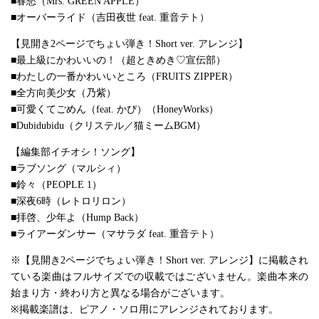
■春愁（Mrs. GREEN APPLE）
■オーバーライド（吉田夜世 feat. 重音テト）
【見開き2ページでちょい弾き！Short ver. アレンジ】
■最上級にかわいいの！（超ときめき♡宣伝部）
■わたしの一番かわいいところ（FRUITS ZIPPER）
■全方向美少女（乃紫）
■可愛くてごめん（feat. かぴ）（HoneyWorks）
■Dubidubidu（クリステル／猫ミームBGM）
【編集部イチオシ！ソング】
■ラブソング（マルシィ）
■鈴々（PEOPLE 1）
■深夜6時（レトロリロン）
■拝啓、少年よ（Hump Back）
■ライアーダンサー（マサラダ feat. 重音テト）
※【見開き2ページでちょい弾き！Short ver. アレンジ】に掲載され
ている楽曲はフルサイズでの収載ではございません。楽曲本来の
始まり方・終わり方と異なる場合がございます。
※掲載楽譜は、ピアノ・ソロ用にアレンジされております。