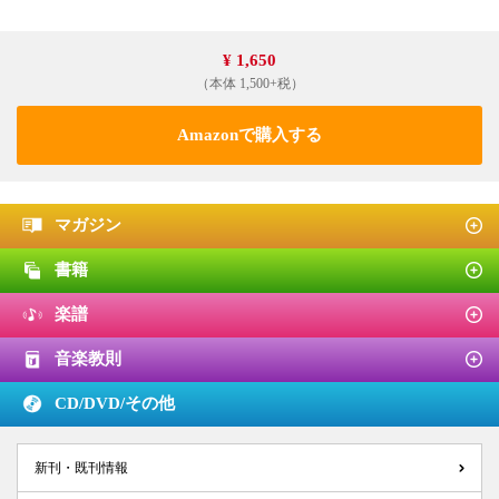
¥ 1,650
（本体 1,500+税）
Amazonで購入する
マガジン
書籍
楽譜
音楽教則
CD/DVD/
その他
新刊・既刊情報