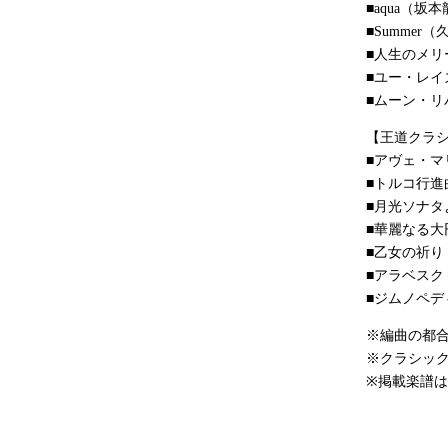
■aqua（坂
■Summer（
■人生のメ
■ユー・レ
■ムーン・
【王道クラ
■アヴェ・マ
■トルコ行進
■月光ソナタ
■華麗なる大
■乙女の祈り
■アラベスク
■ジムノペデ
※編曲の都
※クラシッ
※掲載楽譜