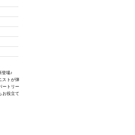
新登場♪
アニストが弾
パートリー
もお役立て