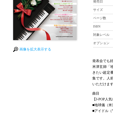
発売日
サイズ
ページ数
ISBN
対象レベル
オプション
画像を拡大表示する
発表会でも好
米津玄師「地
きたい超定
集です。人
いただけま
曲目
【J-POP
■地球儀（米
■アイドル（Y