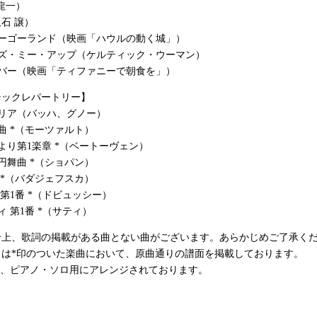
本龍一）
久石 譲）
リーゴーランド（映画「ハウルの動く城」）
イズ・ミー・アップ（ケルティック・ウーマン）
リバー（映画「ティファニーで朝食を」）
シックレパートリー】
リア（バッハ、グノー）
曲 *（モーツァルト）
より第1楽章 *（ベートーヴェン）
円舞曲 *（ショパン）
 *（バダジェフスカ）
 第1番 *（ドビュッシー）
ィ 第1番 *（サティ）
合上、歌詞の掲載がある曲とない曲がございます。あらかじめご了承く
クは*印のついた楽曲において、原曲通りの譜面を掲載しております。
は、ピアノ・ソロ用にアレンジされております。