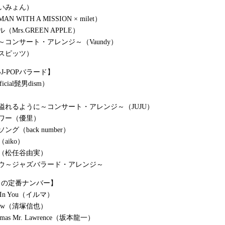
いみょん）
 WITH A MISSION × milet）
Mrs.GREEN APPLE）
～コンサート・アレンジ～（Vaundy）
スピッツ）
J-POPバラード】
fficial髭男dism）
）
溢れるように～コンサート・アレンジ～（JUJU）
ワー（優里）
グ（back number）
aiko）
（松任谷由実）
コウ～ジャズバラード・アレンジ～
トの定番ナンバー】
ws In You（イルマ）
orrow（清塚信也）
istmas Mr. Lawrence（坂本龍一）