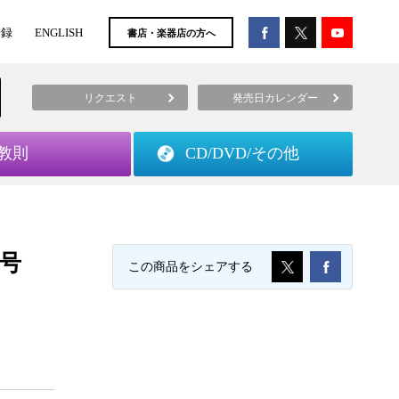
登録
ENGLISH
書店・楽器店の方へ
リクエスト
発売日カレンダー
教則
CD/DVD/
その他
度号
この商品をシェアする