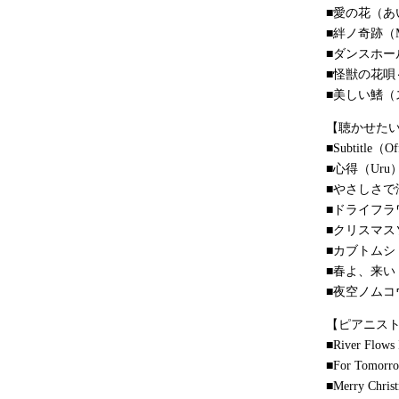
■愛の花（あ
■絆ノ奇跡（MAN
■ダンスホール（
■怪獣の花唄
■美しい鰭（
【聴かせたい
■Subtitle（O
■心得（Uru
■やさしさで
■ドライフラ
■クリスマスソン
■カブトムシ（
■春よ、来い
■夜空ノム
【ピアニス
■River Flo
■For Tom
■Merry Chr