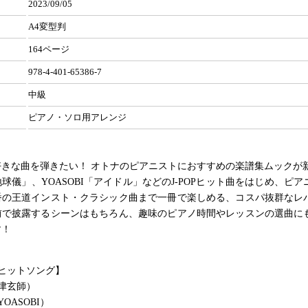
2023/09/05
A4変型判
164ページ
978-4-401-65386-7
中級
ピアノ・ソロ用アレンジ
きな曲を弾きたい！ オトナのピアニストにおすすめの楽譜集ムックが
球儀」、YOASOBI「アイドル」などのJ-POPヒット曲をはじめ、ピ
番の王道インスト・クラシック曲まで一冊で楽しめる、コスパ抜群なレ
前で披露するシーンはもちろん、趣味のピアノ時間やレッスンの選曲に
す！
人気ヒットソング】
津玄師）
OASOBI）