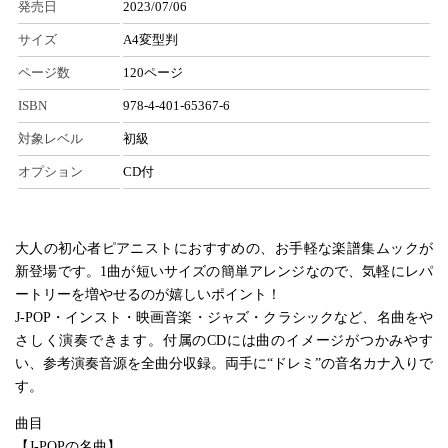
発売日
2023/07/06
サイズ
A4変型判
ページ数
120ページ
ISBN
978-4-401-65367-6
対象レベル
初級
オプション
CD付
大人の初心者ピアニストにおすすめの、お手軽な楽譜集ムックが
新登場です。1曲が短いサイズの簡単アレンジなので、気軽にレパ
ートリーを増やせるのが嬉しいポイント！
J-POP・インスト・映画音楽・ジャズ・クラシックなど、名曲をや
さしく演奏できます。付属のCDには曲のイメージがつかみやす
い、参考演奏音源を全曲分収録。両手に“ドレミ”の音名カナ入りで
す。
曲目
【J-POPの名曲】