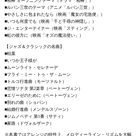
■相棒 オープニングテーマ（ドラマ「相棒」）
■ルパン三世のテーマ（アニメ「ルパン三世」）
■やさしさに包まれたなら（映画「魔女の宅急便」）
■いつも何度でも（映画「千と千尋の神隠し」）
■ジ・エンターテイナー（映画「スティング」）
■虹の彼方に（映画「オズの魔法使い」）
【ジャズ＆クラシックの名曲】
■枯葉
■いつか王子様が
■ムーンライト・セレナーデ
■フライ・ミー・トゥ・ザ・ムーン
■トルコ行進曲（モーツァルト）
■悲愴ソナタ 第2楽章（ベートーヴェン）
■エリーゼのために（ベートーヴェン）
■別れの曲（ショパン）
■結婚行進曲（メンデルスゾーン）
■ジムノペディ 第1番（サティ）
■家路（ドヴォルザーク）
※本書ではアレンジの特性上、メロディーライン・リズムを大幅