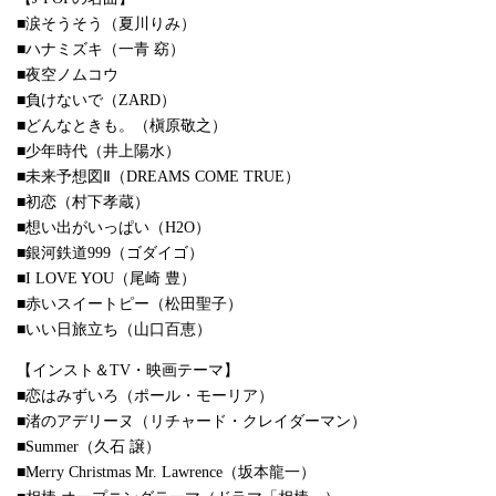
■涙そうそう（夏川りみ）
■ハナミズキ（一青 窈）
■夜空ノムコウ
■負けないで（ZARD）
■どんなときも。（槇原敬之）
■少年時代（井上陽水）
■未来予想図Ⅱ（DREAMS COME TRUE）
■初恋（村下孝蔵）
■想い出がいっぱい（H2O）
■銀河鉄道999（ゴダイゴ）
■I LOVE YOU（尾崎 豊）
■赤いスイートピー（松田聖子）
■いい日旅立ち（山口百恵）
【インスト＆TV・映画テーマ】
■恋はみずいろ（ポール・モーリア）
■渚のアデリーヌ（リチャード・クレイダーマン）
■Summer（久石 譲）
■Merry Christmas Mr. Lawrence（坂本龍一）