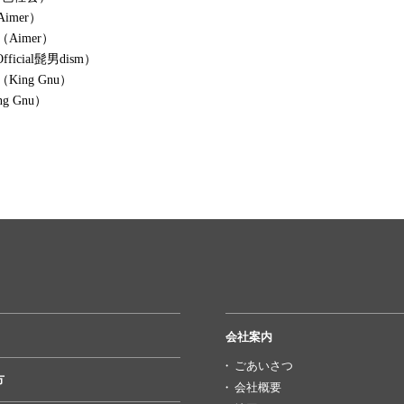
imer）
Aimer）
Official髭男dism）
ing Gnu）
g Gnu）
会社案内
ごあいさつ
方
会社概要