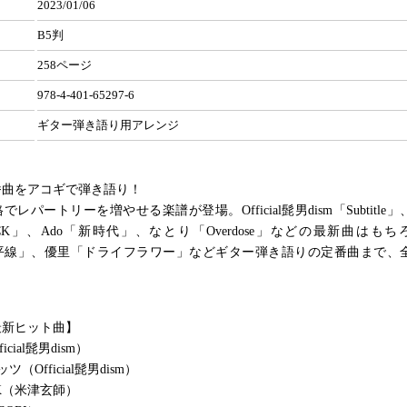
2023/01/06
B5判
258ページ
978-4-401-65297-6
ギター弾き語り用アレンジ
番曲をアコギで弾き語り！
レパートリーを増やせる楽譜が登場。Official髭男dism「Subtitle
BACK」、Ado「新時代」、なとり「Overdose」などの最新曲はもちろ
「水平線」、優里「ドライフラワー」などギター弾き語りの定番曲まで、全
最新ヒット曲】
fficial髭男dism）
（Official髭男dism）
ACK（米津玄師）