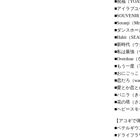
■祝福（YOA
■アイラブユー（
■SOUVENIR
■Soranji（M
■ダンスホール（
■Habit（SE
■新時代（ウタ f
■私は最強（ウタ
■Overdos
■もう一度（Tan
■おにごっこ
■恋だろ（wac
■愛とか恋とか（
■バニラ（き
■花の塔（さ
■ヘビースモ
【アコギで
■ベテルギウ
■ドライフラ