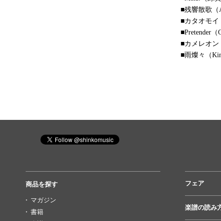
■残響散歌（A
■カタオモイ（
■Pretender（
■カメレオン（K
■雨燦々（Kin
フェア
商品を探す
マガジン
楽譜の読み
書籍