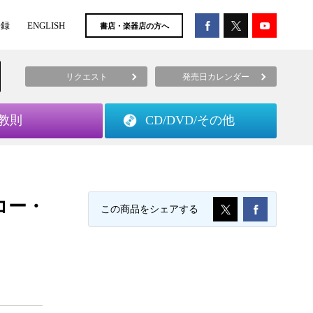
登録
ENGLISH
書店・楽器店の方へ
リクエスト
発売日カレンダー
教則
CD/DVD/
その他
コー・
この商品をシェアする