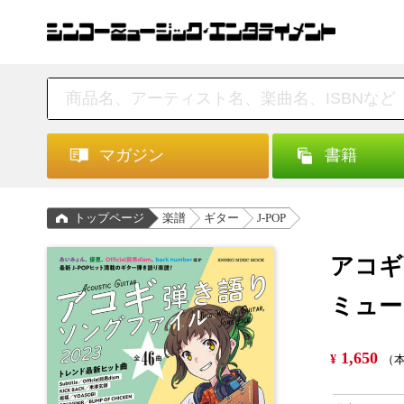
マガジン
書籍
トップページ
楽譜
ギター
J-POP
アコギ
ミュー
1,650
¥
（本