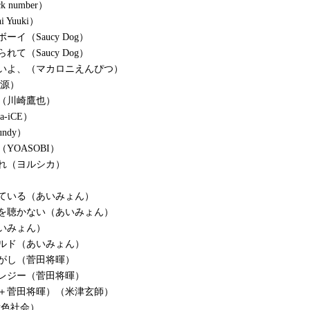
 number）
i Yuuki）
ーイ（Saucy Dog）
れて（Saucy Dog）
ないよ、（マカロニえんぴつ）
 源）
（川崎鷹也）
a-iCE）
ndy）
YOASOBI）
れ（ヨルシカ）
）
ている（あいみょん）
を聴かない（あいみょん）
いみょん）
ルド（あいみょん）
がし（菅田将暉）
レジー（菅田将暉）
＋菅田将暉）（米津玄師）
緑黄色社会）