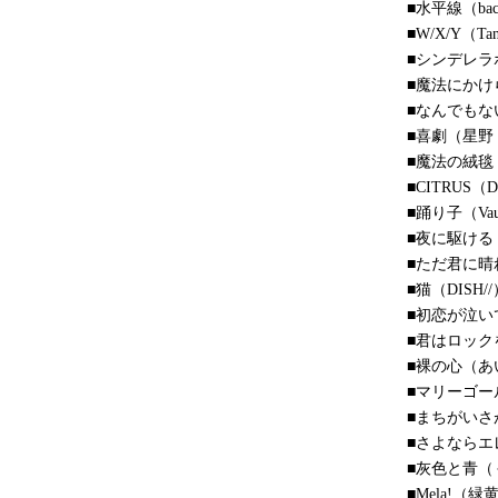
■水平線（back
■W/X/Y（Tan
■シンデレラボ
■魔法にかけら
■なんでも
■喜劇（星野
■魔法の絨毯
■CITRUS（D
■踊り子（Vau
■夜に駆ける（
■ただ君に晴
■猫（DISH//
■初恋が泣い
■君はロック
■裸の心（あ
■マリーゴー
■まちがいさ
■さよならエ
■灰色と青（
■Mela!（