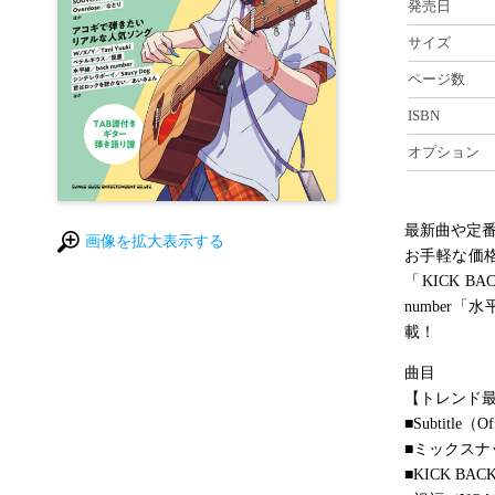
発売日
サイズ
ページ数
ISBN
オプション
最新曲や定
画像を拡大表示する
お手軽な価格で
「KICK 
number
載！
曲目
【トレンド
■Subtitle（O
■ミックスナッツ
■KICK B