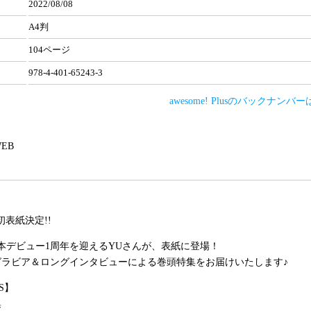
2022/08/08
A4判
104ページ
978-4-401-65243-3
awesome! Plusのバックナンバ
 WEB
初表紙決定!!
日本デビュー1周年を迎えるYUさんが、表紙に登場！
グラビア＆ロングインタビューによる巻頭特集をお届けいたします♪
S】
集