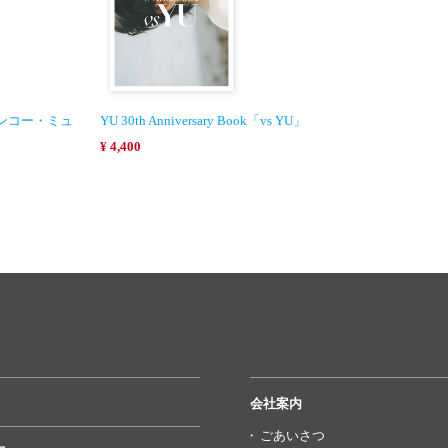
44〈シンコー・ミュ
YU 30th Anniversary Book「vs YU」
¥ 4,400
会社案内
ごあいさつ