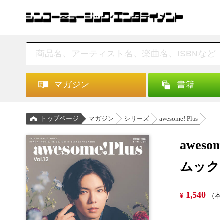
マガジン
書籍
トップページ
マガジン
シリーズ
awesome! Plus
awes
ムック
1,540
¥
（本