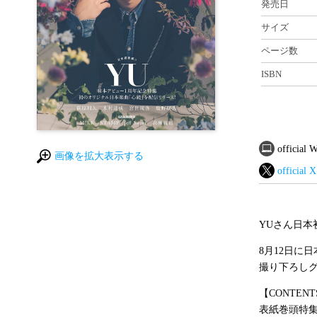
発売日
サイズ
ページ数
ISBN
official
画像を拡大表示する
official X
YUさん日本
8月12日に
撮り下ろし
【CONTENT
表紙巻頭特