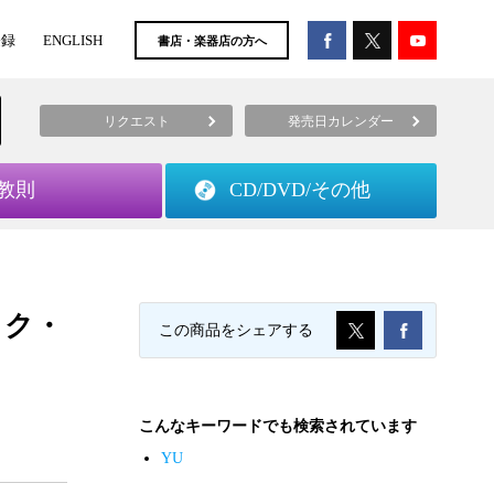
登録
ENGLISH
書店・楽器店の方へ
リクエスト
発売日カレンダー
教則
CD/DVD/
その他
ジック・
この商品をシェアする
こんなキーワードでも検索されています
YU