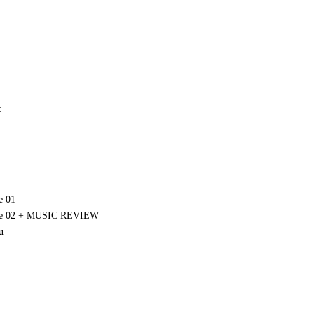
c
e 01
ie 02 + MUSIC REVIEW
u