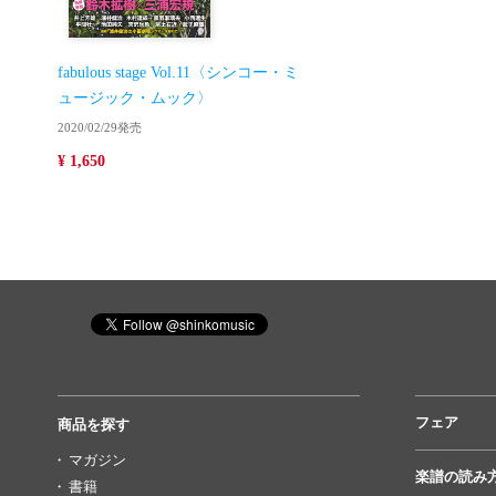
fabulous stage Vol.11〈シンコー・ミ
ュージック・ムック〉
2020/02/29発売
¥ 1,650
フェア
商品を探す
マガジン
楽譜の読み
書籍