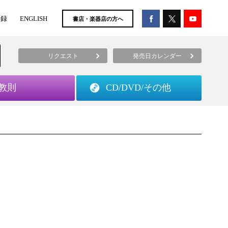
登録
ENGLISH
書店・楽器店の方へ
リクエスト
発売日カレンダー
教則
CD/DVD/
その他