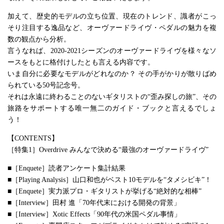
加えて、歴史的モデルの立ち位置、現在のトレンド、識者がこっ
そり注目する逸品など、オーヴァードライヴ・ペダルの魅力を複
数の観点から分析。
言うなれば、2020-2021シーズンのオーヴァードライヴを様々なソ
ースをもとに格付けしたとも言える内容です。
いま自分に必要なモデルがどれなのか？ その手がかりが散りばめ
られている50号記念号。
それは永遠に終わることのないギタリストの“歪み探しの旅”、その
旅路をサポートする唯一無二のガイド・ブックと言えるでしょ
う！
【CONTENTS】
［特集1］Overdrive みんなで決める“最強のオーヴァードライヴ”
■［Enquete］読者アンケート集計結果
■［Playing Analysis］山口和也がベスト10モデルを“タメシビキ”！
■［Enquete］実力派プロ・ギタリストが挙げる“絶対的な相棒”
■［Interview］田村 進「70年代末における開発の背景」
■［Interview］Xotic Effects「90年代の米国ペダル事情」