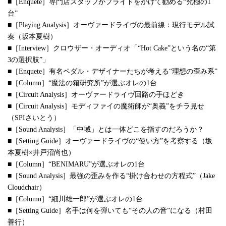
■［Enquete］専門店スタッフがプライドをかけて勧める“究極の1
台”
■［Playing Analysis］オーヴァードライヴの最前線：現行モデル試
奏（坂本夏樹）
■［Interview］クロウザー・オーディオ「“Hot Cake”という名の“第
3の選択肢”」
■［Enquete］有名ペダル・デザイナーたちが考える“理想の歪み系”
■［Column］“魔法の箱研究所”が選ぶオレの1台
■［Circuit Analysis］オーヴァードライヴ回路の手ほどき
■［Circuit Analysis］モディファイの魔術師が“奥義”をチラ見せ
（SPIさいとう）
■［Sound Analysis］「中域」とは一体どこを指すのだろうか？
■［Setting Guide］オーヴァードライヴの“使い方”を考察する（坂
本夏樹×井戸沼尚也）
■［Column］“BENIMARU”が選ぶオレの1台
■［Sound Analysis］最強の歪みを作る“掛け合わせの方程式”（Jake
Cloudchair）
■［Column］“細川雄一郎”が選ぶオレの1台
■［Setting Guide］名手は何を弾いても“その人の音”になる（村田
善行）