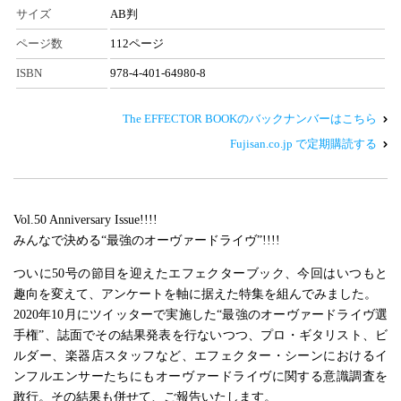
サイズ
AB判
ページ数
112ページ
ISBN
978-4-401-64980-8
The EFFECTOR BOOKのバックナンバーはこちら
Fujisan.co.jp で定期購読する
Vol.50 Anniversary Issue!!!!
みんなで決める“最強のオーヴァードライヴ”!!!!
ついに50号の節目を迎えたエフェクターブック、今回はいつもと
趣向を変えて、アンケートを軸に据えた特集を組んでみました。
2020年10月にツイッターで実施した“最強のオーヴァードライヴ選
手権”、誌面でその結果発表を行ないつつ、プロ・ギタリスト、ビ
ルダー、楽器店スタッフなど、エフェクター・シーンにおけるイ
ンフルエンサーたちにもオーヴァードライヴに関する意識調査を
敢行。その結果も併せて、ご報告いたします。