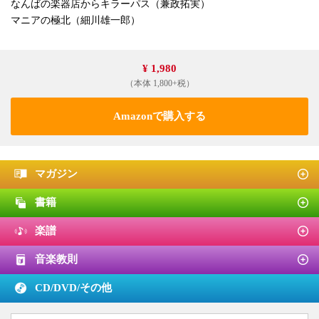
なんばの楽器店からキラーパス（兼政拓実）
マニアの極北（細川雄一郎）
¥ 1,980
（本体 1,800+税）
Amazonで購入する
マガジン
書籍
楽譜
音楽教則
CD/DVD/
その他