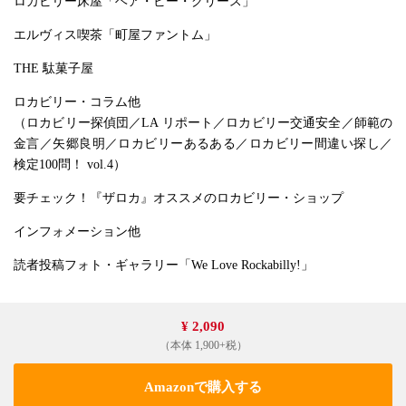
ロカビリー床屋「ヘア・ビー・グリース」
エルヴィス喫茶「町屋ファントム」
THE 駄菓子屋
ロカビリー・コラム他
（ロカビリー探偵団／LA リポート／ロカビリー交通安全／師範の
金言／矢郷良明／ロカビリーあるある／ロカビリー間違い探し／
検定100問！ vol.4）
要チェック！『ザロカ』オススメのロカビリー・ショップ
インフォメーション他
読者投稿フォト・ギャラリー「We Love Rockabilly!」
¥ 2,090
（本体 1,900+税）
Amazonで購入する