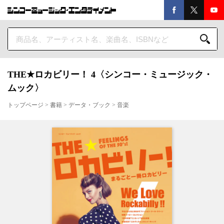
THE★ロカビリー！ 4〈シンコー・ミュージック・
ムック〉
トップページ
>
書籍
>
データ・ブック
>
音楽