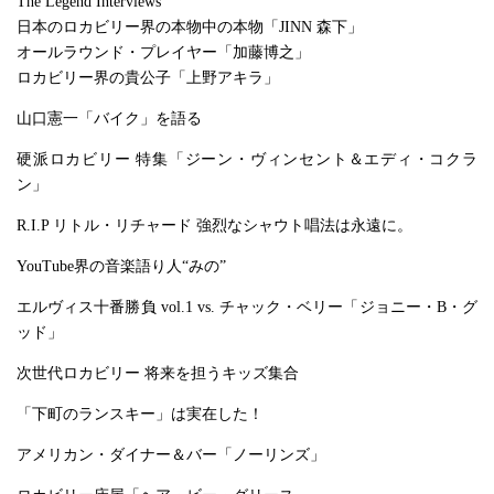
The Legend Interviews
日本のロカビリー界の本物中の本物「JINN 森下」
オールラウンド・プレイヤー「加藤博之」
ロカビリー界の貴公子「上野アキラ」
山口憲一「バイク」を語る
硬派ロカビリー 特集「ジーン・ヴィンセント＆エディ・コクラ
ン」
R.I.P リトル・リチャード 強烈なシャウト唱法は永遠に。
YouTube界の音楽語り人“みの”
エルヴィス十番勝負 vol.1 vs. チャック・ベリー「ジョニー・B・グ
ッド」
次世代ロカビリー 将来を担うキッズ集合
「下町のランスキー」は実在した！
アメリカン・ダイナー＆バー「ノーリンズ」