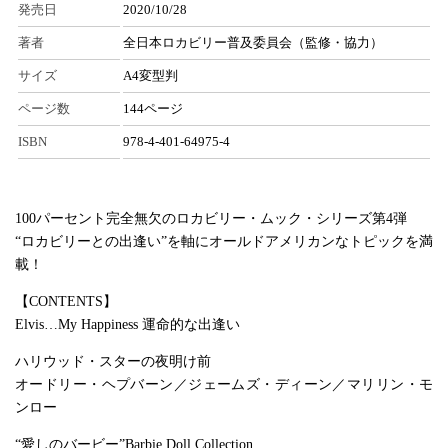
発売日
2020/10/28
著者
全日本ロカビリー普及委員会（監修・協力）
サイズ
A4変型判
ページ数
144ページ
ISBN
978-4-401-64975-4
100パーセント完全無欠のロカビリー・ムック・シリーズ第4弾
“ロカビリーとの出逢い”を軸にオールドアメリカンなトピックを満
載！
【CONTENTS】
Elvis…My Happiness 運命的な出逢い
ハリウッド・スターの夜明け前
オードリー・ヘプバーン／ジェームズ・ディーン／マリリン・モ
ンロー
“愛しのバービー”Barbie Doll Collection