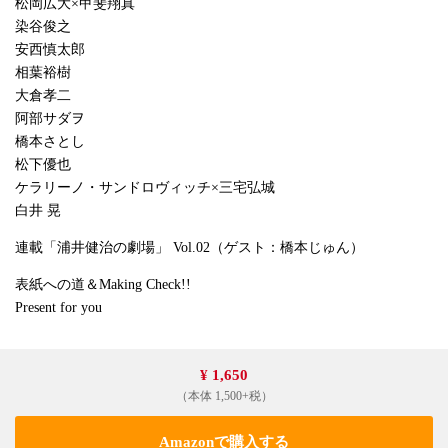
松岡広大×甲斐翔真
染谷俊之
安西慎太郎
相葉裕樹
大倉孝二
阿部サダヲ
橋本さとし
松下優也
ケラリーノ・サンドロヴィッチ×三宅弘城
白井 晃
連載「浦井健治の劇場」 Vol.02（ゲスト：橋本じゅん）
表紙への道＆Making Check!!
Present for you
¥ 1,650
（本体 1,500+税）
Amazonで購入する