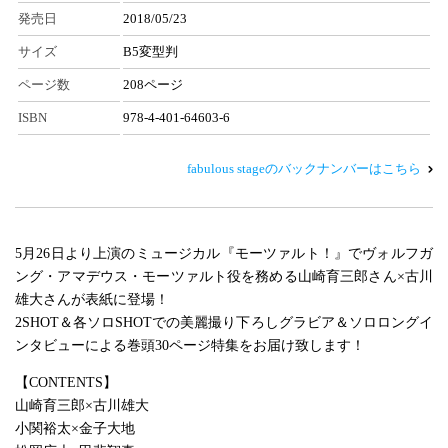
発売日
2018/05/23
サイズ
B5変型判
ページ数
208ページ
ISBN
978-4-401-64603-6
fabulous stageのバックナンバーはこちら
5月26日より上演のミュージカル『モーツァルト！』でヴォルフガ
ング・アマデウス・モーツァルト役を務める山崎育三郎さん×古川
雄大さんが表紙に登場！
2SHOT＆各ソロSHOTでの美麗撮り下ろしグラビア＆ソロロングイ
ンタビューによる巻頭30ページ特集をお届け致します！
【CONTENTS】
山崎育三郎×古川雄大
小関裕太×金子大地