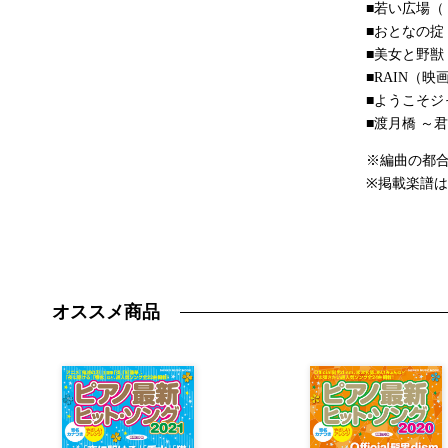
■若い広場（
■おとなの掟
■美女と野獣
■RAIN（
■ようこそ
■渡月橋 ～
※編曲の都
※掲載楽譜
オススメ商品