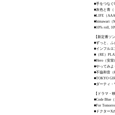
■手をつなぐ
■灰色と青（
■LIFE（AA
■himawari（M
■10% roll,
【新定番ソ
■ずっと、ふ
■インフルエ
■（RE）PL
■Hero（安
■やってみよ
■不協和音（
■TOKYO GI
■ダーティ
【ドラマ・
■Code B
■For To
■ドクターX