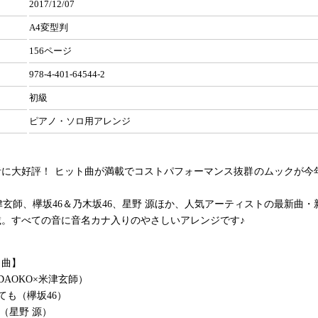
2017/12/07
A4変型判
156ページ
978-4-401-64544-2
初級
ピアノ・ソロ用アレンジ
者に大好評！ ヒット曲が満載でコストパフォーマンス抜群のムックが今
米津玄師、欅坂46＆乃木坂46、星野 源ほか、人気アーティストの最新曲
載。すべての音に音名カナ入りのやさしいアレンジです♪
ト曲】
DAOKO×米津玄師）
ても（欅坂46）
ong（星野 源）