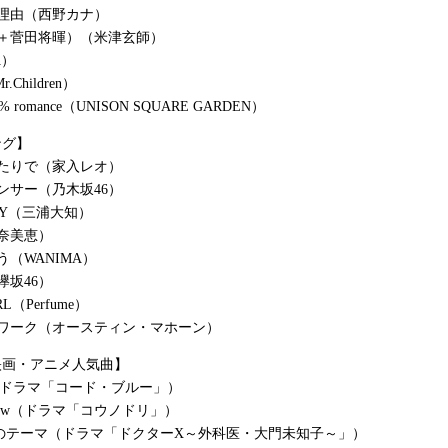
理由（西野カナ）
＋菅田将暉）（米津玄師）
A）
r.Children）
 10% romance（UNISON SQUARE GARDEN）
ング】
たりで（家入レオ）
ンサー（乃木坂46）
AY（三浦大知）
室奈美恵）
う（WANIMA）
欅坂46）
RL（Perfume）
・ワーク（オースティン・マホーン）
映画・アニメ人気曲】
lue（ドラマ「コード・ブルー」）
morrow（ドラマ「コウノドリ」）
のテーマ（ドラマ「ドクターX～外科医・大門未知子～」）