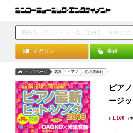
マガジン
書籍
トップページ
楽譜
ピアノ
初心者向け
ピアノ
ージッ
1,100
¥
（本