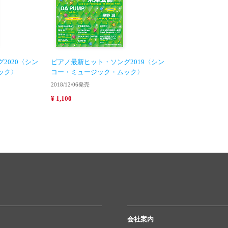
2020〈シン
ピアノ最新ヒット・ソング2019〈シン
ック〉
コー・ミュージック・ムック〉
2018/12/06発売
¥ 1,100
会社案内