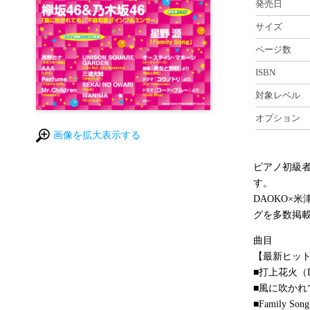
発売日
サイズ
ページ数
ISBN
対象レベル
オプション
画像を拡大表示する
ピアノ初級
す。
DAOKO×
グを多数掲
曲目
【最新ヒッ
■打上花火（
■風に吹かれ
■Family S