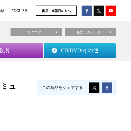
登録
ENGLISH
書店・楽器店の方へ
リクエスト
発売日カレンダー
教則
CD/DVD/
その他
・ミュ
この商品をシェアする