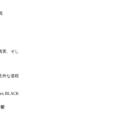
焉
真実、そし
意外な道程
x.BLACK
憂鬱