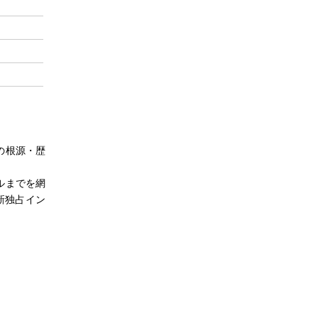
の根源・歴
ルまでを網
新独占イン