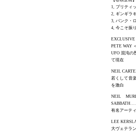
1, ブリテ
2, ギンギ
3, パンク
4, 今こそ振
EXCLUSIVE
PETE WAY ＜
UFO 混沌
て現在
NEIL CARTE
若くして音
を激白
NEIL MUR
SABBATH
有名アーテ
LEE KERSLA
大ヴェテラ