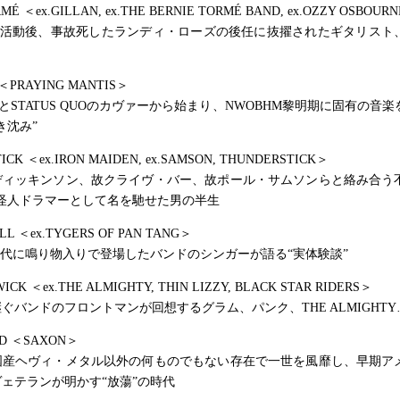
MÉ ＜ex.GILLAN, ex.THE BERNIE TORMÉ BAND, ex.OZZY OSBOUR
での活動後、事故死したランディ・ローズの後任に抜擢されたギタリスト
 ＜PRAYING MANTIS＞
ZZYとSTATUS QUOのカヴァーから始まり、NWOBHM黎明期に固有の音
き沈み”
ICK ＜ex.IRON MAIDEN, ex.SAMSON, THUNDERSTICK＞
ディッキンソン、故クライヴ・バー、故ポール・サムソンらと絡み合う
怪人ドラマーとして名を馳せた男の半生
ILL ＜ex.TYGERS OF PAN TANG＞
 時代に鳴り物入りで登場したバンドのシンガーが語る“実体験談”
ICK ＜ex.THE ALMIGHTY, THIN LIZZY, BLACK STAR RIDERS＞
ぐバンドのフロントマンが回想するグラム、パンク、THE ALMIGHTY
RD ＜SAXON＞
英国産ヘヴィ・メタル以外の何ものでもない存在で一世を風靡し、早期ア
ェテランが明かす“放蕩”の時代