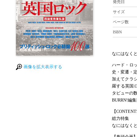
発売日
サイズ
ページ数
ISBN
なにはなく
ハード・ロ
画像を拡大表示する
史・変遷・
加えてクラ
羅する英国
タビューの
BURRN!
【CONTENT
総力特集
なにはなく
【巻頭企画】