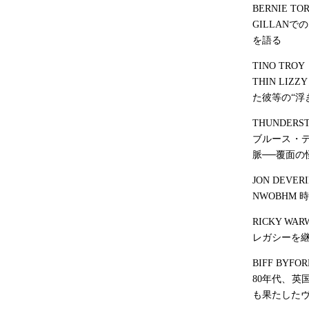
BERNIE TOR
GILLAN
を語る
TINO TROY
THIN LI
た彼等の“浮
THUNDERST
ブルース・
脈──覆面の
JON DEVER
NWOBHM
RICKY WARW
レガシーを継
BIFF BYFO
80年代、
も果たしたヴ