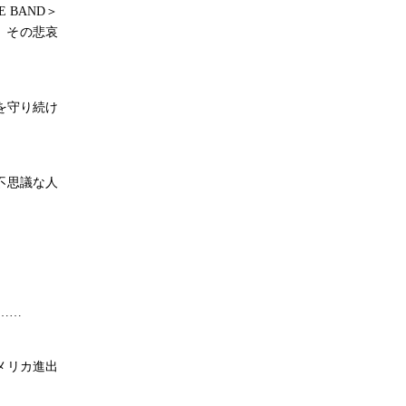
NE BAND＞
、その悲哀
楽を守り続け
不思議な人
……
メリカ進出