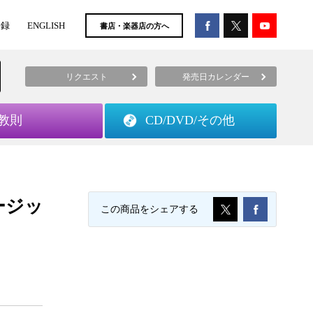
登録
ENGLISH
書店・楽器店の方へ
リクエスト
発売日カレンダー
教則
CD/DVD/
その他
ュージッ
この商品をシェアする