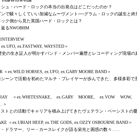
ィッシュ・ハード・ロックの本当の出発点はどこだったのか？
ラギンで騒々しくていい加減なムーヴメント──グラム・ロックの誕生と終
・ロック側から見た英国ハード・ロックとは？
り返るNWOBHM
 INTERVIEW
ex.UFO, ex.FASTWAY, WAYSTED＞
の歴史の生き証人が明かすバンド・メンバー遍歴とレコーディング現場の
R ＜ex.WILD HORSES, ex.UFO, ex.GARY MOORE BAND＞
楽シーンで活動を初めたマルチ・プレイヤーが歩んできた、多様多彩で
RAY ＜ex.WHITESNAKE, ex.GARY MOORE, ex.VOW WOW, e
……＞
ィストとの活動でキャリアを積み上げてきたヴェテラン・ベーシストの
KE ＜ex.URIAH HEEP, ex.THE GODS, ex.OZZY OSBOURNE BAND＞
ン・ドラマー、リー・カースレイクが語る栄光と困惑の数々……