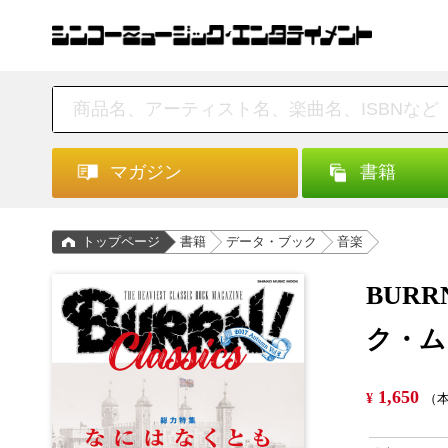
マガジン
書籍
トップページ
書籍
データ・ブック
音楽
BURR
ク・ム
1,650
¥
（本