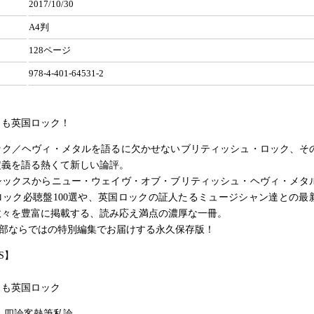
2017/10/30
A4判
128ページ
978-4-401-64531-2
とも英国ロック！
ック／ヘヴィ・メタルを語るに欠かせないブリティッシュ・ロック、そ
定義を語る熱くて新しい論評。
シックスからニュー・ウェイヴ・オブ・ブリティッシュ・ヘヴィ・メタ
ロック必聴盤100選や、英国ロックの証人たるミュージシャン達との最
数々を豊富に掲載する、読み応え満点の濃厚な一冊。
編集部ならではの特別編集でお届けする永久保存版！
S】
とも英国ロック
 四論客熱筆私論