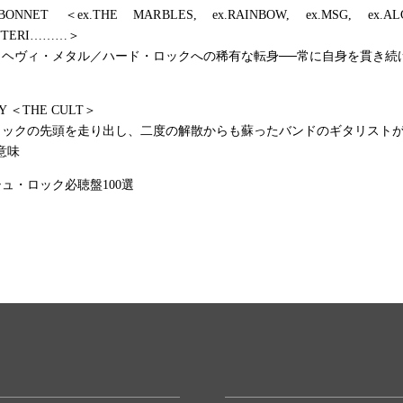
ONNET ＜ex.THE MARBLES, ex.RAINBOW, ex.MSG, ex.ALC
ITTERI………＞
らヘヴィ・メタル／ハード・ロックへの稀有な転身──常に自身を貫き続
FY ＜THE CULT＞
ロックの先頭を走り出し、二度の解散からも蘇ったバンドのギタリストが
意味
ュ・ロック必聴盤100選