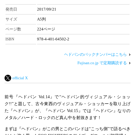
発売日
2017/09/21
サイズ
A5判
ページ数
224ページ
ISBN
978-4-401-64502-2
ヘドバンのバックナンバーはこちら
Fujisan.co.jp で定期購読する
official X
前号『ヘドバン Vol.14』で“ヘドバン的ヴィジュアル・ショッ
ク!!”と題して、古今東西のヴィジュアル・ショッカーを取り上げ
た『ヘドバン』が、『ヘドバン Vol.15』では『ヘドバン』なりの
メタル／ハード・ロックのど真ん中を射抜きます！
まずは『ヘドバン』がこの男とこのバンドは“こっち側”で語るべき