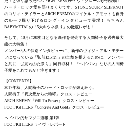
だ！と強く思ったFOO FIGHTERSのデイヴ・グロールが初登場！
ハード・ロック愛を語りまくりです。STONE SOUR／SLIPKNOT
のコリィ・テイラーとARCH ENEMYのマイケル・アモットも自身
のルーツ掘り下げるロング・インタビューで登場！ もちろん
BABYMETALの「5大キツネ祭り」の徹底レポも！
そして、10月に20枚目となる新作を発売する人間椅子を過去最大
級の大特集！
メンバー3人の個別インタビューに、新作のヴィジュアル・モチー
フになっている「弘前ねぷた」の全貌を捉えるために、メンバー
と共に「弘前ねぷた祭り」同行取材！ 『ヘドバン』なりの人間椅
子愛をこれでもかと注ぎます！
【CONTENTS】
2017年秋、人間椅子のハード・ロックが燃え狂う。
人間椅子『異次元からの咆哮』クロス・レビュー
ARCH ENEMY『Will To Power』クロス・レビュー
FOO FIGHTERS『Concrete And Gold』クロス・レビュー
ヘドバン的サマソニ速報 第1弾
FOO FIGHTERS ライヴ・レポート