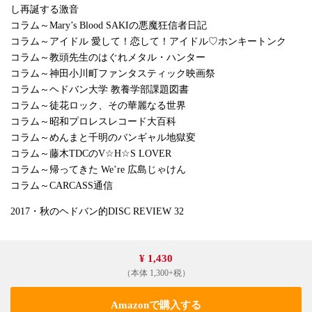
し再誕する激音
コラム～Mary’s Blood SAKIの悪魔狂信者日記
コラム～アイドル 愛して！恋して！アイドル♡ホンキートンク
コラム～教頭先生のはぐれメタル・ハンター
コラム～神田小川町ファンタスティック映画祭
コラム～ヘドバン大学 教養学部課題図書
コラム～徒花ロック、その華麗なる世界
コラム～昭和プロレスレコード大百科
コラム～めんまと千明のバンギャル地獄変
コラム～藤木TDCのV☆H☆S LOVER
コラム～帰ってきた We’re 広島じゃけん
コラム～CARCASS通信
2017・秋のヘドバン的DISC REVIEW 32
¥ 1,430
（本体 1,300+税）
Amazonで購入する