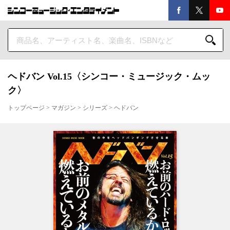
ヘドバン Vol.15〈シンコー・ミュージック・ムッ
ク〉
トップページ
>
マガジン
>
シリーズ
>
ヘドバン