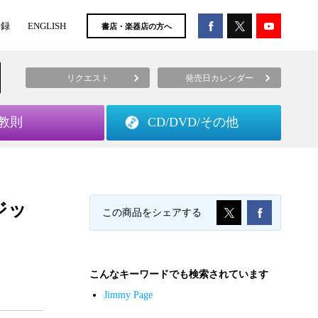
登録
ENGLISH
書店・楽器店の方へ
リクエスト
発売日カレンダー
教則
CD/DVD/
その他
ージッ
この商品をシェアする
こんなキーワードでも検索されています
Jimmy Page