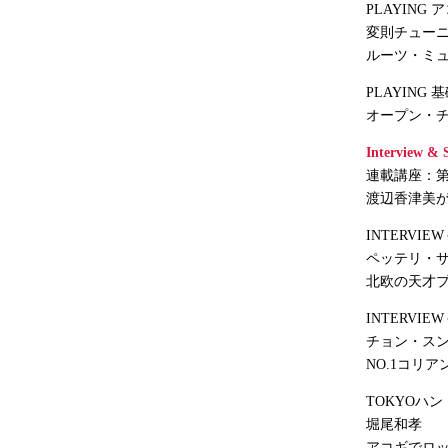
PLAYING
変則チュー
ルーツ・ミ
PLAYIN
オープン・
Interview & 
連載講座：第2回
渡辺香津美
INTERVIEW
ペッテリ・
北欧の天才
INTERVIE
チョン・ス
NO.1コリ
TOKYOハ
堀尾和孝
アコギでロック