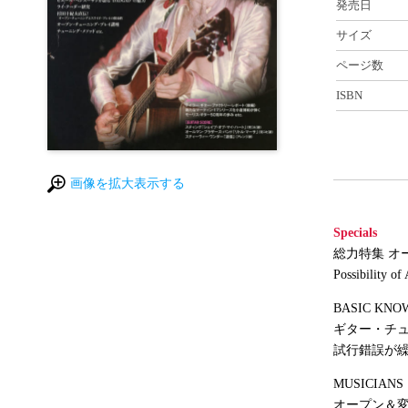
発売日
サイズ
ページ数
ISBN
画像を拡大表示する
Specials
総力特集 オ
Possibility of
BASIC KNO
ギター・チ
試行錯誤が
MUSICIANS
オープン＆