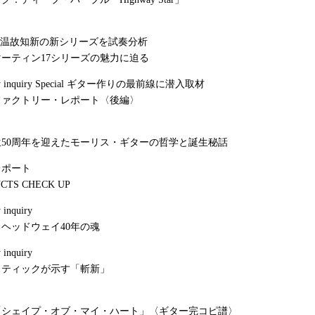
lysis 温故知新の新シリーズを試奏分析
ーティン17シリーズの魅力に迫る
ctory inquiry Special ギター作りの最前線に潜入取材
ファクトリー・レポート〈後編〉
50周年を迎えたモーリス・ギターの哲学と誕生秘話
レポート
CTS CHECK UP
 inquiry
ヘッドウェイ40年の魂
 inquiry
スティックが示す「斬新」
「シェイプ・オブ・マイ・ハート」〈ギター完コピ譜〉