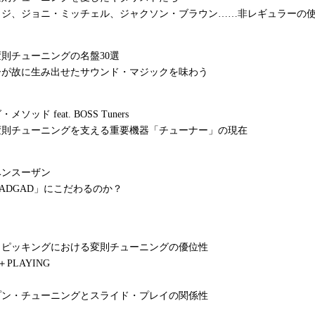
イジ、ジョニ・ミッチェル、ジャクソン・ブラウン……非レギュラーの
則チューニングの名盤30選
ーが故に生み出せたサウンド・マジックを味わう
ソッド feat. BOSS Tuners
変則チューニングを支える重要機器「チューナー」の現在
ベンスーザン
ADGAD」にこだわるのか？
・ピッキングにおける変則チューニングの優位性
＋PLAYING
プン・チューニングとスライド・プレイの関係性