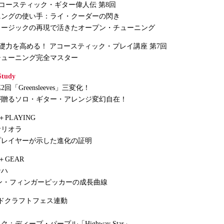
 アコースティック・ギター偉人伝 第8回
ニングの使い手：ライ・クーダーの閃き
ュージックの再現で活きたオープン・チューニング
G 基礎力を高める！ アコースティック・プレイ講座 第7回
チューニング完全マスター
Study
「Greensleeves」三変化！
が贈るソロ・ギター・アレンジ変幻自在！
＋PLAYING
サリオラ
プレイヤーが示した進化の証明
W＋GEAR
ンハ
アン・フィンガーピッカーの成長曲線
ンドクラフトフェス連動
：ディープ・パープル「Highway Star」