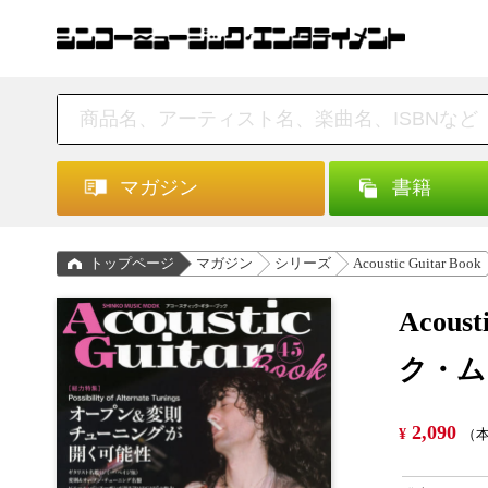
マガジン
書籍
トップページ
マガジン
シリーズ
Acoustic Guitar Book
Acou
ク・ム
2,090
¥
（本