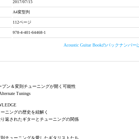
2017/07/15
A4変型判
112ページ
978-4-401-64468-1
Acoustic Guitar Bookのバックナン
ープン＆変則チューニングが開く可能性
 Alternate Tunings
WLEDGE
ューニングの歴史を紐解く
繰り返されたギターとチューニングの関係
変則チューニングを愛したギタリストたち