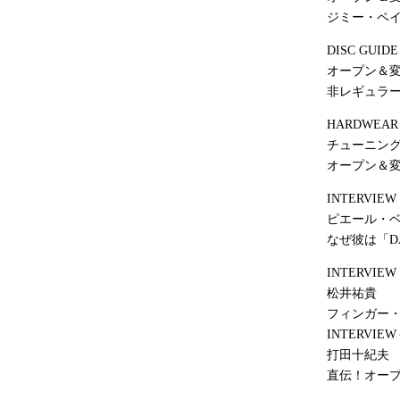
ジミー・ペ
DISC GUIDE
オープン＆変
非レギュラ
HARDWEAR
チューニング・メ
オープン＆
INTERVIEW
ピエール・
なぜ彼は「D
INTERVIEW
松井祐貴
フィンガー
INTERVIEW
打田十紀夫
直伝！オー