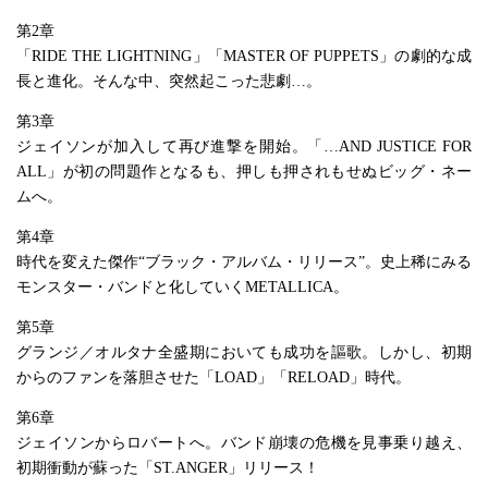
第2章
「RIDE THE LIGHTNING」「MASTER OF PUPPETS」の劇的な成
長と進化。そんな中、突然起こった悲劇…。
第3章
ジェイソンが加入して再び進撃を開始。「…AND JUSTICE FOR
ALL」が初の問題作となるも、押しも押されもせぬビッグ・ネー
ムへ。
第4章
時代を変えた傑作“ブラック・アルバム・リリース”。史上稀にみる
モンスター・バンドと化していくMETALLICA。
第5章
グランジ／オルタナ全盛期においても成功を謳歌。しかし、初期
からのファンを落胆させた「LOAD」「RELOAD」時代。
第6章
ジェイソンからロバートへ。バンド崩壊の危機を見事乗り越え、
初期衝動が蘇った「ST.ANGER」リリース！