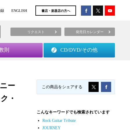
登録
ENGLISH
書店・楽器店の方へ
リクエスト
発売日カレンダー
教則
CD/DVD/
その他
ーニー
この商品をシェアする
ック・
こんなキーワードでも検索されています
Rock Guitar Tribute
JOURNEY