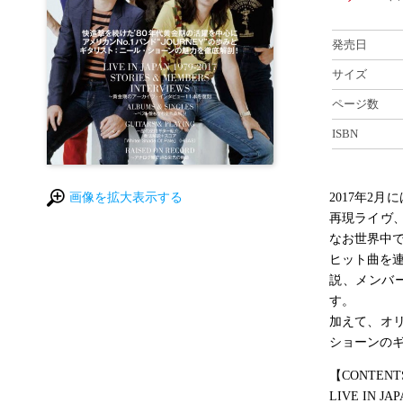
発売日
サイズ
ページ数
ISBN
画像を拡大表示する
2017年2
再現ライヴ
なお世界中
ヒット曲を連
説、メンバ
す。
加えて、オ
ショーンの
【CONTENT
LIVE IN JAP