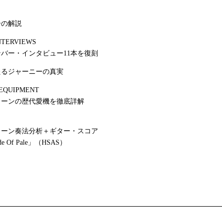
ーの解説
NTERVIEWS
バー・インタビュー11本を復刻
たるジャーニーの真実
 EQUIPMENT
ョーンの歴代愛機を徹底詳解
ョーン奏法分析＋ギター・スコア
ade Of Pale」（HSAS）