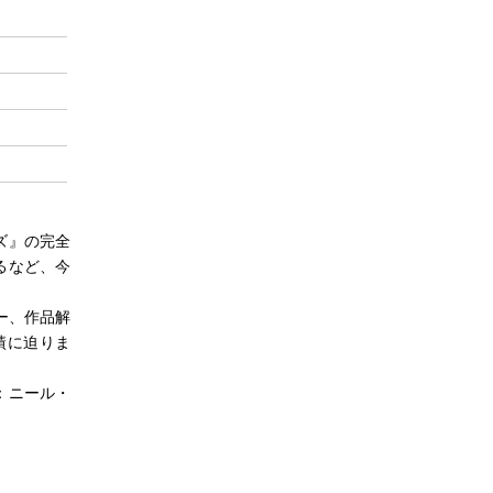
ズ』の完全
るなど、今
。
ー、作品解
績に迫りま
：ニール・