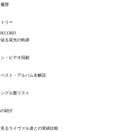
全履歴
ストリー
 RECORD
で辿る栄光の軌跡
ョン・ビデオ回顧
＆ベスト・アルバム全解説
シングル盤リスト
品の紹介
で見るライヴァル達との実績比較