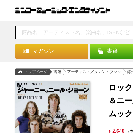
マガジン
書籍
トップページ
書籍
アーティスト／タレントブック
海
ロック
＆ニー
ムック
2,640
¥
（本