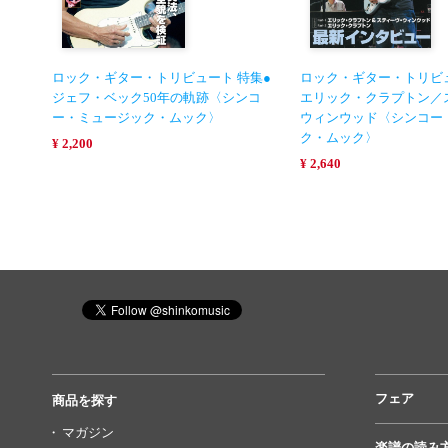
ロック・ギター・トリビュート 特集●
ロック・ギター・トリビュ
ジェフ・ベック50年の軌跡〈シンコ
エリック・クラプトン／
ー・ミュージック・ムック〉
ウィンウッド〈シンコー
ク・ムック〉
¥ 2,200
¥ 2,640
フェア
商品を探す
マガジン
楽譜の読み