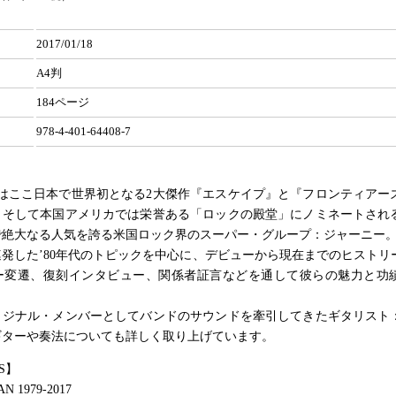
2017/01/18
A4判
184ページ
978-4-401-64408-7
月にはここ日本で世界初となる2大傑作『エスケイプ』と『フロンティアー
、そして本国アメリカでは栄誉ある「ロックの殿堂」にノミネートされ
で絶大なる人気を誇る米国ロック界のスーパー・グループ：ジャーニー
発した’80年代のトピックを中心に、デビューから現在までのヒストリ
ー変遷、復刻インタビュー、関係者証言などを通して彼らの魅力と功
リジナル・メンバーとしてバンドのサウンドを牽引してきたギタリスト
ギターや奏法についても詳しく取り上げています。
S】
AN 1979-2017