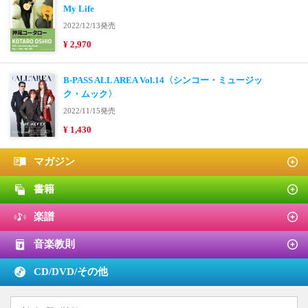
My Life
2022/12/13発売
¥ 2,970
B-PASS ALL AREA Vol.14〈シンコー・ミュージッ
ク・ムック〉
2022/11/15発売
¥ 1,430
マガジン
書籍
楽譜
音楽教則
CD/DVD/
その他