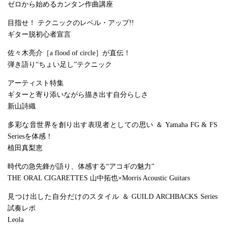
ゼロから始めるカンタン作曲講座
目指せ！ テクニックのレベル・アップ!!
ギター脱初心者宣言
佐々木亮介［a flood of circle］が直伝！
弾き語り“ちょい足し”テクニック
アーティスト特集
ギターと寄り添いながら描き出す自分らしさ
新山詩織
多彩な音世界を創り出す表現者としての思い ＆ Yamaha FG & FS
Seriesを体感！
植田真梨恵
時代の急先鋒が語り、体感する“アコギの魅力”
THE ORAL CIGARETTES 山中拓也×Morris Acoustic Guitars
見つけ出した自分だけのスタイル ＆ GUILD ARCHBACKS Series
試奏レポ
Leola