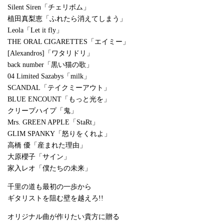
Silent Siren「チェリボム」
植田真梨恵「ふれたら消えてしまう」
Leola「Let it fly」
THE ORAL CIGARETTES「エイミー」
[Alexandros]「ワタリドリ」
back number「黒い猫の歌」
04 Limited Sazabys「milk」
SCANDAL「テイクミーアウト」
BLUE ENCOUNT「もっと光を」
クリープハイプ「鬼」
Mrs. GREEN APPLE「StaRt」
GLIM SPANKY「怒りをくれよ」
高橋 優「産まれた理由」
大原櫻子「サイン」
家入レオ「僕たちの未来」
千里の道も最初の一歩から
ギタリストを阻む壁を越えろ!!
オリジナル曲が作りたい貴方に贈る