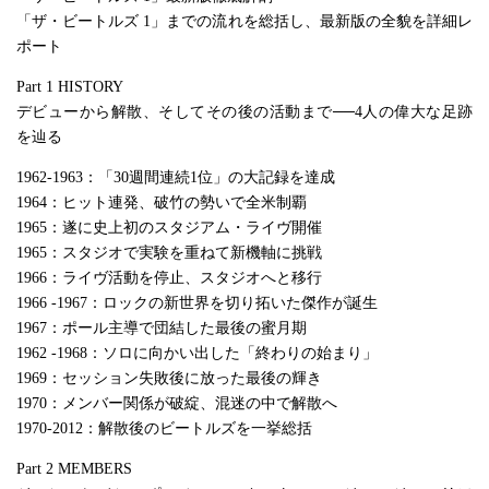
「ザ・ビートルズ 1」までの流れを総括し、最新版の全貌を詳細レ
ポート
Part 1 HISTORY
デビューから解散、そしてその後の活動まで──4人の偉大な足跡
を辿る
1962-1963：「30週間連続1位」の大記録を達成
1964：ヒット連発、破竹の勢いで全米制覇
1965：遂に史上初のスタジアム・ライヴ開催
1965：スタジオで実験を重ねて新機軸に挑戦
1966：ライヴ活動を停止、スタジオへと移行
1966 -1967：ロックの新世界を切り拓いた傑作が誕生
1967：ポール主導で団結した最後の蜜月期
1962 -1968：ソロに向かい出した「終わりの始まり」
1969：セッション失敗後に放った最後の輝き
1970：メンバー関係が破綻、混迷の中で解散へ
1970-2012：解散後のビートルズを一挙総括
Part 2 MEMBERS