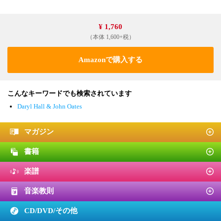
¥ 1,760
（本体 1,600+税）
Amazonで購入する
こんなキーワードでも検索されています
Daryl Hall & John Oates
マガジン
書籍
楽譜
音楽教則
CD/DVD/
その他