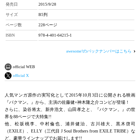
発売日
2015/9/28
サイズ
B5判
ページ数
228ページ
ISBN
978-4-401-64215-1
awesome!のバックナンバーはこちら
official WEB
official X
人気マンガ原作の実写化として2015年10月3日に公開される映画
『バクマン。』から、主演の佐藤健×神木隆之介コンビが登場！
さらに、染谷将太、新井浩文、山田孝之と、『バクマン。』の世
界を88ページで大特集!!
他、松坂桃李、中村倫也、浦井健治、古川雄大、黒木啓司
（EXILE）、ELLY（三代目 J Soul Brothers from EXILE TRIBE）な
ど、豪華ラインナップでお届けします!!