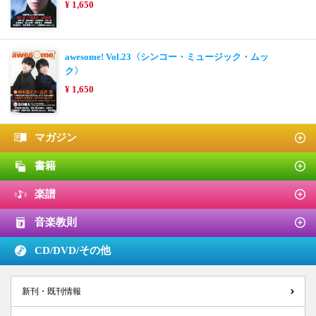
¥ 1,650
awesome! Vol.23〈シンコー・ミュージック・ムッ
ク〉
¥ 1,650
マガジン
書籍
楽譜
音楽教則
CD/DVD/
その他
新刊・既刊情報