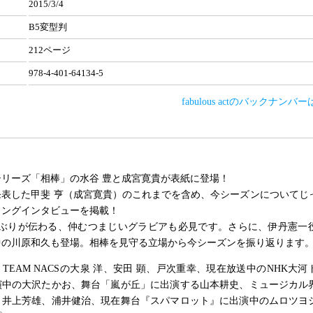
2015/3/4
B5変型判
212ページ
978-4-401-64134-5
fabulous actのバックナンバ
リーズ「相棒」の水谷 豊と成宮寛貴が表紙に登場！
発表した甲斐 亨（成宮寛貴）のこれまでを含め、今シーズンについてじ
ロングインタビューを掲載！
棒ぶりが伝わる、仲むつまじいグラビアも必見です。さらに、伊丹憲一
中の川原和久も登場。相棒を見守る立場から今シーズンを振り返ります
TEAM NACSの大泉 洋、安田 顕、戸次重幸、現在放送中のNHK大
演中の大沢たかお、舞台「嵐が丘」に出演する山本耕史、ミュージカル
・井上芳雄、浦井健治、現在舞台『スパマロット』に出演中のムロツヨ