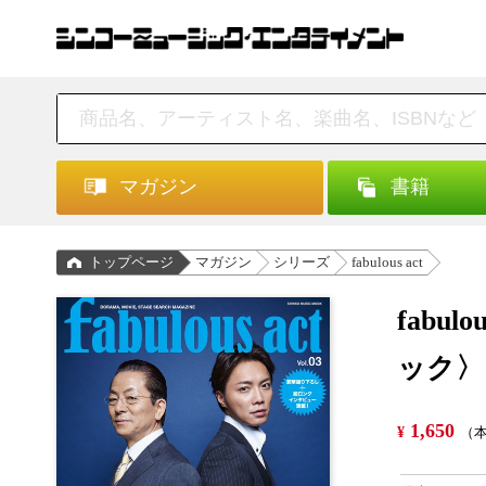
マガジン
書籍
トップページ
マガジン
シリーズ
fabulous act
fabu
ック〉
1,650
¥
（本