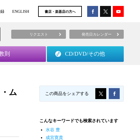
登録
ENGLISH
書店・楽器店の方へ
リクエスト
発売日カレンダー
教則
CD/DVD/
その他
ック・ム
この商品をシェアする
こんなキーワードでも検索されています
水谷 豊
成宮寛貴