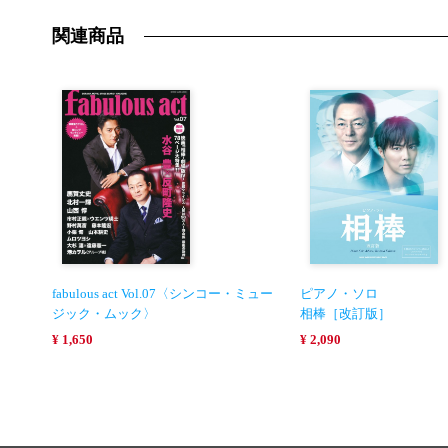
関連商品
fabulous act Vol.07〈シンコー・ミュー
ピアノ・ソロ
ジック・ムック〉
相棒［改訂版］
¥ 1,650
¥ 2,090