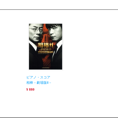
ピアノ・スコア
相棒－劇場版Ⅱ－
¥ 880