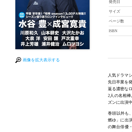
発売日
サイズ
ページ数
ISBN
画像を拡大表示する
人気ドラマシ
先日卒業を
返る濃密な
2人の名相
ズンに出演
巻頭以外も、
燃ゆ」に出
の舞台俳優