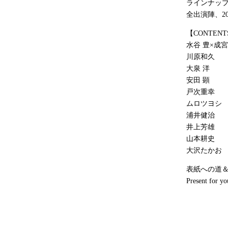
ラインナッ
全出演陣、2
【CONTENT
水谷 豊×成
川原和久
大泉 洋
安田 顕
戸次重幸
ムロツヨシ
浦井健治
井上芳雄
山本耕史
大沢たかお
表紙への道＆Mak
Present for yo