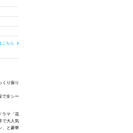
ーはこちら
っくり振り
役で全シー
。
河ドラマ「花
界で大人気
シ、と豪華