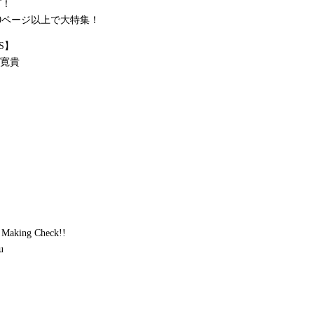
プ！
0ページ以上で大特集！
S】
宮寛貴
ing Check!!
u