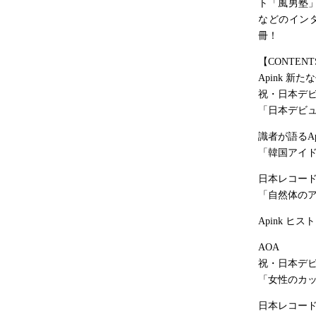
ト「風男塾」
などのイン
冊！
【CONTENT
Apink 新
祝・日本デビ
「日本デビ
識者が語るAp
「韓国アイ
日本レコー
「自然体の
Apink ヒスト
AOA
祝・日本デ
「女性のカ
日本レコー