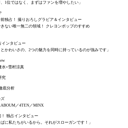
即、1位ではなく、まずはファンを増やしたい」
P
前独占！ 撮りおろしグラビア＆インタビュー
きない唯一無二の領域！ クレヨンポップのすすめ
占インタビュー
さとかわいさの、2つの魅力を同時に持っているのが強みです」
iew
健水×雪村涼真
大研究
徹底分析
ルズ
t／LABOUM／4TEN／MINX
本初！ 独占インタビュー
そばに私たちがいるから。それがスローガンです！」