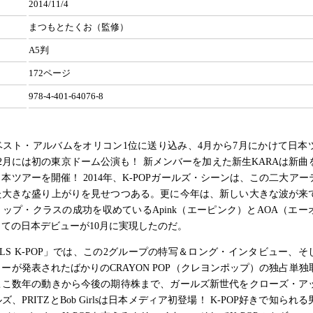
2014/11/4
まつもとたくお（監修）
A5判
172ページ
978-4-401-64076-8
ベスト・アルバムをオリコン1位に送り込み、4月から7月にかけて日本
2月には初の東京ドーム公演も！ 新メンバーを加えた新生KARAは新曲を
日本ツアーを開催！ 2014年、K-POPガールズ・シーンは、この二大ア
た大きな盛り上がりを見せつつある。更に今年は、新しい大きな波が来
ップ・クラスの成功を収めているApink（エーピンク）とAOA（エー
ての日本デビューが10月に実現したのだ。
RLS K-POP」では、この2グループの特写＆ロング・インタビュー、そし
ーが発表されたばかりのCRAYON POP（クレヨンポップ）の独占単独
ここ数年の動きから今後の期待株まで、ガールズ新世代をクローズ・ア
、PRITZとBob Girlsは日本メディア初登場！ K-POP好きで知られ