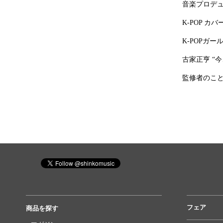
音楽プロデュー
K-POP カ
K-POPガ
古家正亨 “
監修者のこ
フェア
商品を探す