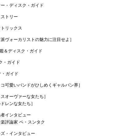
マー・ディスク・ガイド
ヒストリー
マトリックス
力派ヴォーカリストの魅力に注目せよ］
名鑑＆ディスク・ガイド
スク・ガイド
ク・ガイド
ッコ可愛いバンドがひしめくギャルバン界］
ロスオーヴァーな女たち］
ルドレンな女たち］
係者インタビュー
楽評論家 ペ・スンタク
ーズ・インタビュー