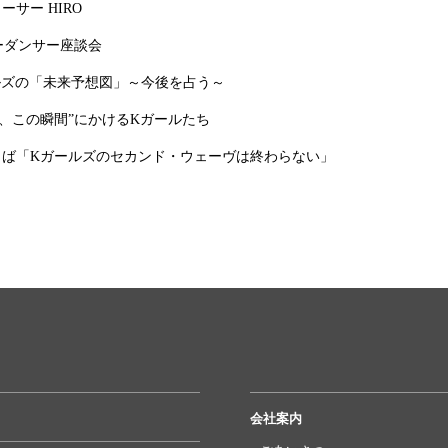
サー HIRO
バーダンサー座談会
ールズの「未来予想図」～今後を占う～
今、この瞬間”にかけるKガールたち
とば「Kガールズのセカンド・ウェーヴは終わらない」
会社案内