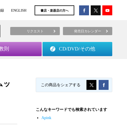
登録
ENGLISH
書店・楽器店の方へ
リクエスト
発売日カレンダー
教則
CD/DVD/
その他
ムッ
この商品をシェアする
こんなキーワードでも検索されています
Apink