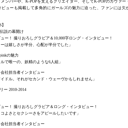
メンバーや、K-POPを支えるクリエイター、そしてK-POPのカヴァー
タビューも掲載して多角的にガールズの魅力に迫った、ファンには欠
S】
たな伝説の幕開け
ュー！ 撮りおろしグラビア＆10,000字ロング・インタビュー！
ューは嬉しさが半分、心配が半分でした」
inkの魅力
ドルで唯一の、妖精のような6人組」
ド会社担当者インタビュー
アイドル。それがセカンド・ウェーヴかもしれません」
リー 2010-2014
ビュー！ 撮りおろしグラビア＆ロング・インタビュー！
ッコよさとセクシーさをアピールしたいです」
ド会社担当者インタビュー