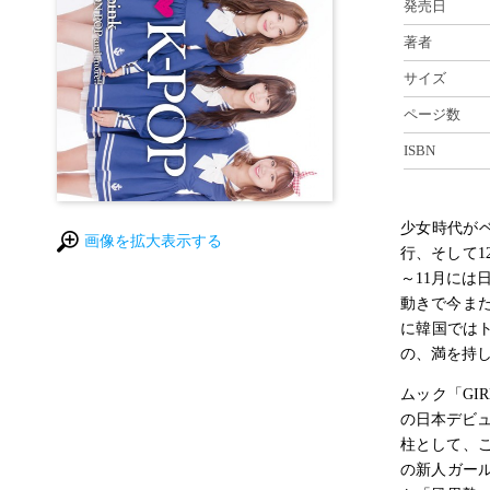
発売日
著者
サイズ
ページ数
ISBN
少女時代が
画像を拡大表示する
行、そして1
～11月には
動きで今ま
に韓国ではト
の、満を持し
ムック「GI
の日本デビュ
柱として、
の新人ガールズ