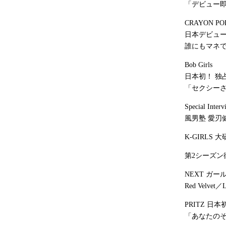
「デビュー
CRAYON PO
日本デビュー
誰にもマネで
Bob Girls
日本初！ 独
「セクシー
Special Interv
風男塾 愛刃
K-GIRLS 
第2シーズン
NEXT ガー
Red Velve
PRITZ 日
「あなたの