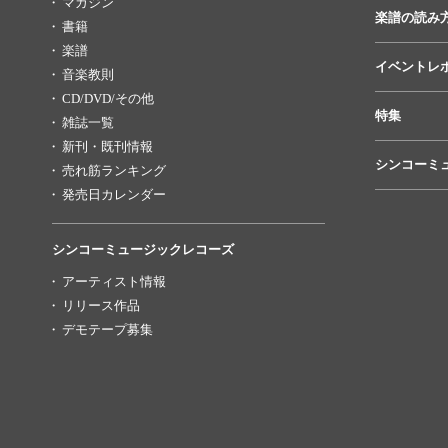
マガジン
楽譜の読み
書籍
楽譜
イベントレ
音楽教則
CD/DVD/その他
特集
雑誌一覧
新刊・既刊情報
シンコーミ
売れ筋ランキング
発売日カレンダー
シンコーミュージックレコーズ
アーティスト情報
リリース作品
デモテープ募集