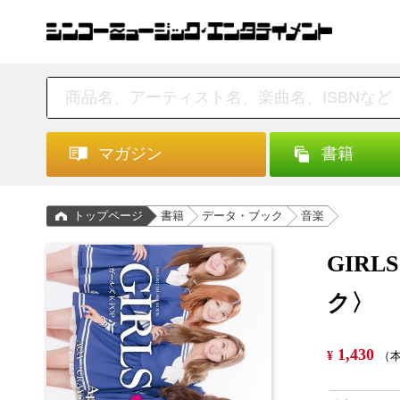
マガジン
書籍
トップページ
書籍
データ・ブック
音楽
GIR
ク〉
1,430
¥
（本