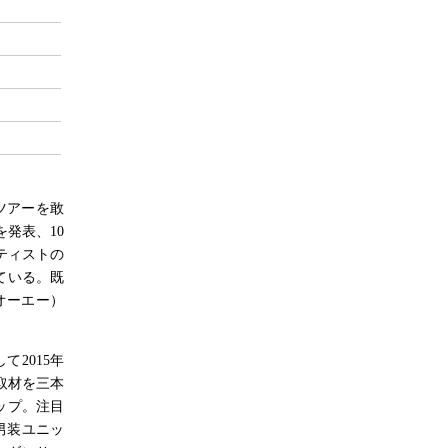
ツアーを敢
発表、10
ーティストの
ている。既
オーエー）
て2015年
取材を三本
ップ。注目
る男装ユニッ