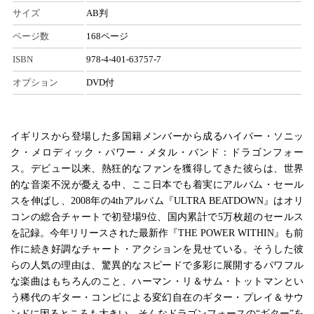
サイズ
AB判
ページ数
168ページ
ISBN
978-4-401-63757-7
オプション
DVD付
イギリスから登場した多国籍メンバーから成るハイパー・ソニッ
ク・メロディック・パワー・メタル・バンド：ドラゴンフォー
ス。デビュー以来、熱狂的なファンを獲得してきた彼らは、世界
的な音楽不況が憂える中、ここ日本でも着実にアルバム・セール
スを伸ばし、2008年の4thアルバム『ULTRA BEATDOWN』はオリ
コンの総合チャートで初登場9位、国内累計で5万枚超のセールス
を記録。今年リリースされた最新作『THE POWER WITHIN』も前
作に続き好調なチャート・アクションを見せている。そうした彼
らの人気の理由は、驚異的なスピードで多彩に展開するパワフル
な楽曲はもちろんのこと、ハーマン・リ＆サム・トットマンとい
う稀代のギター・コンビによる変幻自在のギター・プレイ＆サウ
ンドに因るところも大きい。そんなドラゴンフォースの“ギター”を