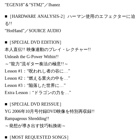
“EGEN18”＆“STM2”／Ibanez
■［HARDWARE ANALYSIS-2］ハーマン使用のエフェクターに迫
る!!
“HotHand”／SOURCE AUDIO
■［SPECIAL DVD EDITION］
本人直伝!! 映像連動のプレイ・レクチャー!!
Unleash the G-Power Within!!
～“龍力”流ギター奏法の極意!!～
Lesson #1：“呪われし者の谷に…”
Lesson #2：“燃える業火の中を…”
Lesson #3：“陥落した世界に…”
Extra Lesson：“ドラゴンの力を…”
■［SPECIAL DVD REISSUE］
YG 2006年10月号付録DVD映像を特別再収録!!
Rampageous Shredding!!
～発想が導き出す技巧転換術～
■［MOST REQUESTED SONGS］