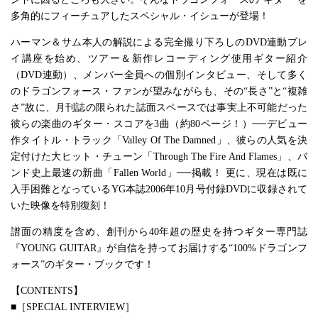
多角的にフィーチュアしたスペシャル・イシューが登場！
ハーマン＆サム本人の解説による完全撮り下ろしのDVD連動プレ
イ講座を始め、ツアー＆新作レコーディング使用ギター紹介
（DVD連動）、メンバー全員への個別インタビュー、そして多く
のドラゴンフォース・ファンが望みながらも、その“長さ”と“複雑
さ”故に、月刊誌の限られた誌面スペースでは事実上不可能だった
彼らの楽曲のギター・スコアを3曲（約80ページ！）──デビュー
作タイトル・トラック「Valley Of The Damned」、彼らの人気を決
定付けた大ヒット・チューン「Through The Fire And Flames」、バ
ンド史上最速の新曲「Fallen World」──掲載！ 更に、現在は既に
入手困難となっているYG本誌2006年10月号付録DVDに収録されて
いた映像を特別復刻！
譜面の精度を含め、創刊から40年超の歴史を持つギター専門誌
『YOUNG GUITAR』が自信を持ってお届けする“100%ドラゴンフ
ォース”のギター・ブックです！
【CONTENTS】
■［SPECIAL INTERVIEW］